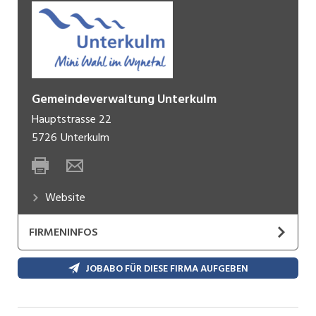
Gemeindeverwaltung Unterkulm
Hauptstrasse 22
5726
Unterkulm
Website
FIRMENINFOS
Unser Dorf konnte im Jahre 1995 sein 950-jähriges
JOBABO FÜR DIESE FIRMA AUFGEBEN
Bestehen feiern. Im Jahre 1045 tauchte die
Bezeichnung des früheren, römischen Gutshofes
Columbaria (Taubenfarm) erstmals als Dorf- und