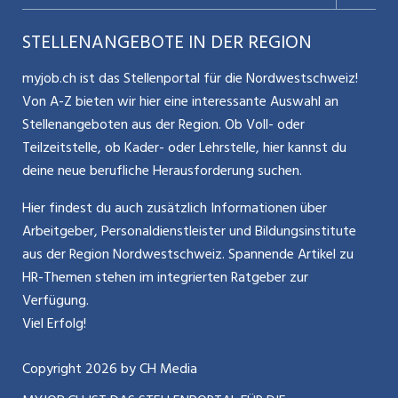
Nutzungsbedingungen
Benutzermanual
Selbstständigkeit
Aargauerzeitung.ch
STELLENANGEBOTE IN DER REGION
Glossar
Schnittstelle
Personalpolitik / MA-Rekrutierung
CH Media
myjob.ch ist das Stellenportal für die Nordwestschweiz!
Kontakt
Bewerber-Cockpit
Von A-Z bieten wir hier eine interessante Auswahl an
Mitarbeiter 50+ / Pensionierung
ostjob.ch
Stellenangeboten aus der Region. Ob Voll- oder
Impressum
Teilzeitstelle, ob Kader- oder Lehrstelle, hier kannst du
Karriere allgemein
zentraljob.ch
deine neue berufliche Herausforderung suchen.
Internet / Social Media
jobbasel.ch
Hier findest du auch zusätzlich Informationen über
Arbeitgeber, Personaldienstleister und Bildungsinstitute
Führung
jobbern.ch
aus der Region Nordwestschweiz. Spannende Artikel zu
Bewerbung / Neuorientierung
HR-Themen stehen im integrierten Ratgeber zur
jobmittelland.ch
Verfügung.
Aktionen / News
jobzüri.ch
Viel Erfolg!
schaffu.ch (VS)
Copyright
2026
by CH Media