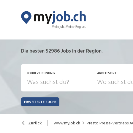
Die besten 52986 Jobs in der Region.
JOBBEZEICHNUNG
ARBEITSORT
ERWEITERTE SUCHE
JOB-TYP
Bank, Versicherung
B
Festanstellung
www.myjob.ch
Presto Presse-Vertriebs 
Zurück
Chemie, Pharma, Biotechnologie
C