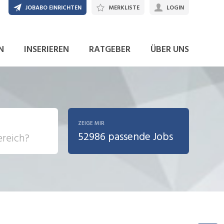
JOBABO EINRICHTEN
MERKLISTE
LOGIN
N
INSERIEREN
RATGEBER
ÜBER UNS
ZEIGE MIR
52986 passende Jobs
, Soziale
sposition
nsport,