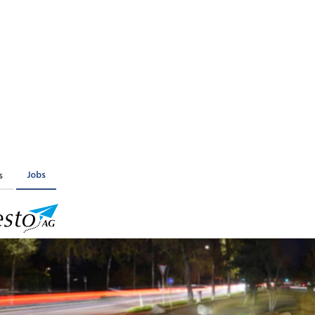
Praktikum
Manage
nanzen, Controlling, Treuhand,
Gartenbau, Landwirts
echt
Forstwirtschaft
Ferienjob
mmobilien, Facility Management,
Industrie, Maschinenb
einigung
Anlagenbau, Produkti
aufm. Berufe, Kundendienst,
Körperpflege, Wellne
erwaltung
chanik, Elektronik, Optik, Textil
Medizin, Gesundheit
ertigung)
Pflege
Jobs
s
erkauf, Handel, Kundenberatung,
ussendienst