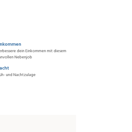
inkommen
erbessere dein Einkommen mit diesem
nnvollen Nebenjob
acht
üh- und Nachtzulage