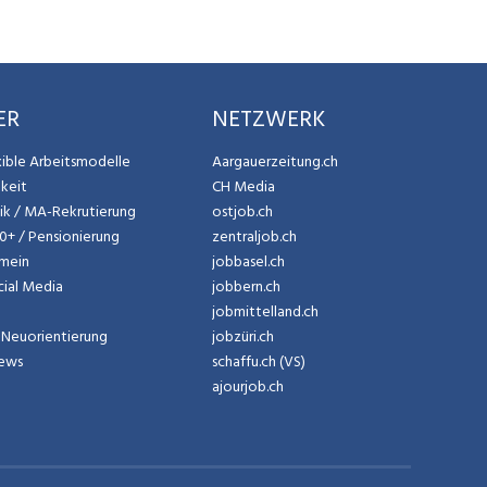
ER
NETZWERK
exible Arbeitsmodelle
Aargauerzeitung.ch
gkeit
CH Media
tik / MA-Rekrutierung
ostjob.ch
50+ / Pensionierung
zentraljob.ch
emein
jobbasel.ch
cial Media
jobbern.ch
jobmittelland.ch
Neuorientierung
jobzüri.ch
News
schaffu.ch (VS)
ajourjob.ch