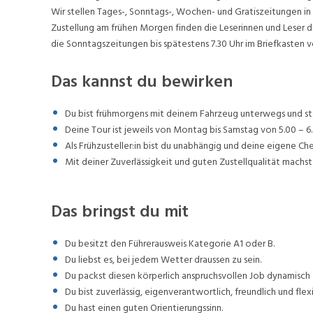
Wir stellen Tages-, Sonntags-, Wochen- und Gratiszeitungen in 
Zustellung am frühen Morgen finden die Leserinnen und Leser d
die Sonntagszeitungen bis spätestens 7.30 Uhr im Briefkasten v
Das kannst du bewirken
Du bist frühmorgens mit deinem Fahrzeug unterwegs und stel
Deine Tour ist jeweils von Montag bis Samstag von 5.00 – 6.
Als Frühzusteller:in bist du unabhängig und deine eigene Ch
Mit deiner Zuverlässigkeit und guten Zustellqualität machst 
Das bringst du mit
Du besitzt den Führerausweis Kategorie A1 oder B.
Du liebst es, bei jedem Wetter draussen zu sein.
Du packst diesen körperlich anspruchsvollen Job dynamisch 
Du bist zuverlässig, eigenverantwortlich, freundlich und flexi
Du hast einen guten Orientierungssinn.