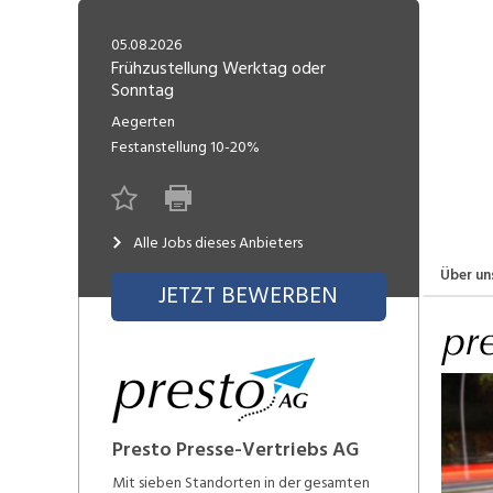
Freelance
Fi
Engineering, Technik, Architektur
05.08.2026
R
Lehrstelle
Frühzustellung Werktag oder
Sonntag
Gastronomie, Hotellerie,
I
Tourismus, Lebensmittel
R
Aegerten
Festanstellung
10-20%
K
Informatik, Telekommunikation
V
Marketing, Kommunikation,
Me
Alle Jobs dieses Anbieters
Medien, Druck
(F
Über un
JETZT BEWERBEN
V
Sicherheit, Rettung, Polizei, Zoll
A
Presto Presse-Vertriebs AG
Mit sieben Standorten in der gesamten