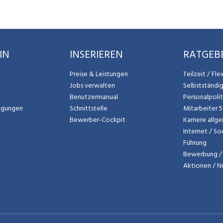
IN
INSERIEREN
RATGEB
Preise & Leistungen
Teilzeit / Fl
Jobs verwalten
Selbstständi
Benutzermanual
Personalpoli
ngungen
Schnittstelle
Mitarbeiter 
Bewerber-Cockpit
Karriere allg
Internet / So
Führung
Bewerbung / 
Aktionen / 