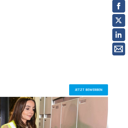
ment / Kader
chaft,
au,
on
ss
swesen,
JETZT BEWERBEN