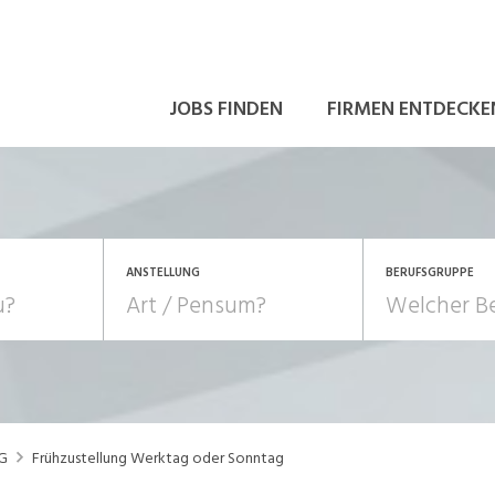
JOBS FINDEN
FIRMEN ENTDECKE
ANSTELLUNG
BERUFSGRUPPE
Bildung, Kunst, Design
10-100%
Pensum
POSITION
au, Handwerk, Elektro
Berufe, Sport
Temporär (befristet)
Führung
Einkauf, Logistik, Tra
AG
Frühzustellung Werktag oder Sonntag
onsulting, Human Resources
Verkehr