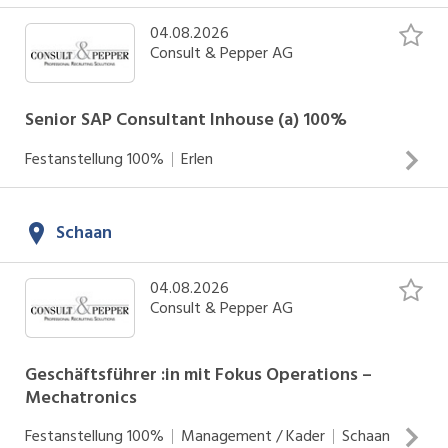
Consult & Pepper einer der einflussreichsten
Recruiter der Schweiz.
04.08.2026
Consult & Pepper AG
Wir unterstützen Fachspezialisten und Business
Senior SAP Consultant Inhouse (a) 100%
Professionals bei der Planung und Realisierung
ihres nächsten Karriereschrittes sowie
Festanstellung
100%
Erlen
Unternehmen bei der schnellen, sicheren und
dauerhaften Besetzung von Schlüsselpositionen.
INSERAT ANSEHEN
Schaan
Consult & Pepper ist der verlässliche Partner für
Unternehmen aller Grössen und Branchen. Wir
04.08.2026
blicken auf langjährige Erfahrung und
Consult & Pepper AG
ausgewiesene Leistungserfolge zurück und
setzen unser wertvolles Beziehungsnetz ziel- und
Geschäftsführer :in mit Fokus Operations –
zukunftsgerichtet für Sie ein.
Mechatronics
Festanstellung
100%
Management / Kader
Schaan