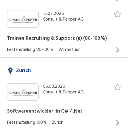
15.07.2026
INSERAT ANSEHEN
Consult & Pepper AG
Trainee Recruiting & Support (a) (80-100%)
Festanstellung
80-100%
Winterthur
INSERAT ANSEHEN
Zürich
06.08.2026
Consult & Pepper AG
Softwareentwickler :in C# / .Net
Festanstellung
100%
Zürich