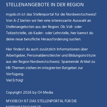
Aargauerzeitung.ch
STELLENANGEBOTE IN DER REGION
Glossar
Schnittstelle
Personalpolitik / MA-Rekrutierung
CH Media
myjob.ch ist das Stellenportal für die Nordwestschweiz!
Kontakt
Bewerber-Cockpit
Von A-Z bieten wir hier eine interessante Auswahl an
Mitarbeiter 50+ / Pensionierung
ostjob.ch
Stellenangeboten aus der Region. Ob Voll- oder
Impressum
Teilzeitstelle, ob Kader- oder Lehrstelle, hier kannst du
Karriere allgemein
zentraljob.ch
deine neue berufliche Herausforderung suchen.
Internet / Social Media
jobbasel.ch
Hier findest du auch zusätzlich Informationen über
Arbeitgeber, Personaldienstleister und Bildungsinstitute
Führung
jobbern.ch
aus der Region Nordwestschweiz. Spannende Artikel zu
Bewerbung / Neuorientierung
HR-Themen stehen im integrierten Ratgeber zur
jobmittelland.ch
Verfügung.
Aktionen / News
jobzüri.ch
Viel Erfolg!
schaffu.ch (VS)
Copyright
2026
by CH Media
MYJOB.CH IST DAS STELLENPORTAL FÜR DIE
ajourjob.ch