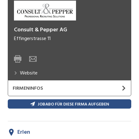
Consult & Pepper AG
Effingerstrasse 11
Website
FIRMENINFOS
Mit mehr als 1'800 Vermittlungen von hoch
JOBABO FÜR DIESE FIRMA AUFGEBEN
qualifizierten Führungskräften und
Fachspezialisten in über 400 namhafte
Unternehmen in den Branchen Technologie,
Erlen
Ingenieurwesen, Beratung und Finanzen ist