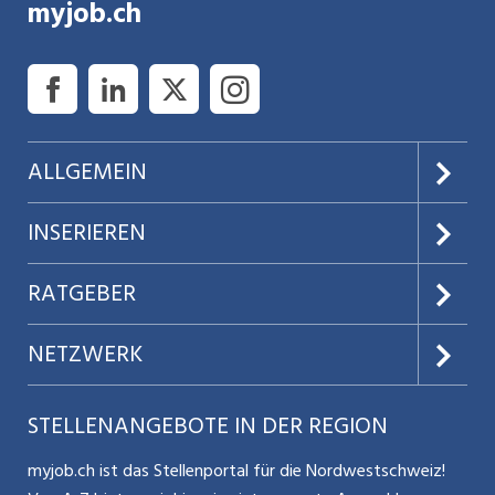
myjob.ch
ALLGEMEIN
Über uns
INSERIEREN
AGB
Preise & Leistungen
RATGEBER
Datenschutz
Jobs verwalten
Teilzeit / Flexible Arbeitsmodelle
NETZWERK
Nutzungsbedingungen
Benutzermanual
Selbstständigkeit
Aargauerzeitung.ch
STELLENANGEBOTE IN DER REGION
Glossar
Schnittstelle
Personalpolitik / MA-Rekrutierung
CH Media
myjob.ch ist das Stellenportal für die Nordwestschweiz!
Kontakt