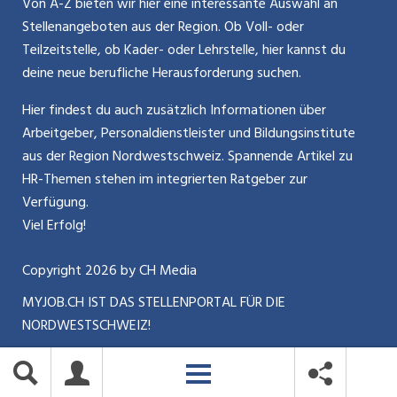
Bewerber-Cockpit
Von A-Z bieten wir hier eine interessante Auswahl an
Mitarbeiter 50+ / Pensionierung
ostjob.ch
Stellenangeboten aus der Region. Ob Voll- oder
Impressum
Teilzeitstelle, ob Kader- oder Lehrstelle, hier kannst du
Karriere allgemein
zentraljob.ch
deine neue berufliche Herausforderung suchen.
Internet / Social Media
jobbasel.ch
Hier findest du auch zusätzlich Informationen über
Arbeitgeber, Personaldienstleister und Bildungsinstitute
Führung
jobbern.ch
aus der Region Nordwestschweiz. Spannende Artikel zu
Bewerbung / Neuorientierung
HR-Themen stehen im integrierten Ratgeber zur
jobmittelland.ch
Verfügung.
Aktionen / News
jobzüri.ch
Viel Erfolg!
schaffu.ch (VS)
Copyright
2026
by CH Media
MYJOB.CH IST DAS STELLENPORTAL FÜR DIE
ajourjob.ch
NORDWESTSCHWEIZ!