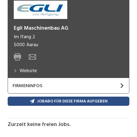
Egli Maschinenbau AG
Im Ifang 2
5000
Aarau
Website
FIRMENINFOS
Die Egli Maschinenbau AG besteht schon seit 3
JOBABO FÜR DIESE FIRMA AUFGEBEN
Generationen. Einst als Schlosserei von Hans Egli
(eh. Gasmeister von Aarau) gegründet, führt
heute der Sohn von Werner Egli die Firma nun seit
Zurzeit keine freien Jobs.
bereits 20 Jahren.