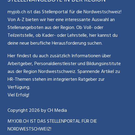
Glossar
Schnittstelle
Personalpolitik / MA-Rekrutierung
CH Media
myjob.ch ist das Stellenportal für die Nordwestschweiz!
Kontakt
Bewerber-Cockpit
Von A-Z bieten wir hier eine interessante Auswahl an
Mitarbeiter 50+ / Pensionierung
ostjob.ch
Stellenangeboten aus der Region. Ob Voll- oder
Impressum
Teilzeitstelle, ob Kader- oder Lehrstelle, hier kannst du
Karriere allgemein
zentraljob.ch
deine neue berufliche Herausforderung suchen.
Internet / Social Media
jobbasel.ch
Hier findest du auch zusätzlich Informationen über
Arbeitgeber, Personaldienstleister und Bildungsinstitute
Führung
jobbern.ch
aus der Region Nordwestschweiz. Spannende Artikel zu
Bewerbung / Neuorientierung
HR-Themen stehen im integrierten Ratgeber zur
jobmittelland.ch
Verfügung.
Aktionen / News
jobzüri.ch
Viel Erfolg!
schaffu.ch (VS)
Copyright
2026
by CH Media
MYJOB.CH IST DAS STELLENPORTAL FÜR DIE
ajourjob.ch
NORDWESTSCHWEIZ!