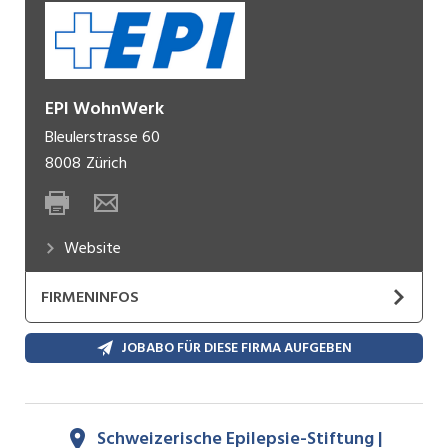
EPI WohnWerk
Bleulerstrasse 60
8008
Zürich
Website
FIRMENINFOS
Hier finden Erwachsene mit kognitiven und
JOBABO FÜR DIESE FIRMA AUFGEBEN
psychischen Beeinträchtigungen ein Zuhause und
eine Arbeit.
Schweizerische Epilepsie-Stiftung |
Das Angebot des EPI WohnWerks steht