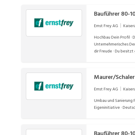
Bauführer 80-
Ernst Frey AG
Kaiser
Hochbau Dein Profil · 
Unternehmerisches Den
dir Freude · Du besit
einen Führerschein der 
Maurer/Schaler
Ernst Frey AG
Kaiser
Umbau und Sanierung Plu
Eigeninitiative · Deuts
Bauführer 80-1