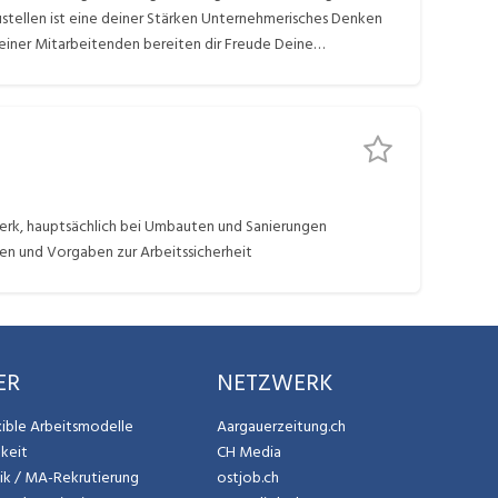
ustellen ist eine deiner Stärken Unternehmerisches Denken
iner Mitarbeitenden bereiten dir Freude Deine
serer Unternehmung Du verfügst über einen Führerausweis
erk, hauptsächlich bei Umbauten und Sanierungen
en und Vorgaben zur Arbeitssicherheit
ER
NETZWERK
exible Arbeitsmodelle
Aargauerzeitung.ch
gkeit
CH Media
tik / MA-Rekrutierung
ostjob.ch