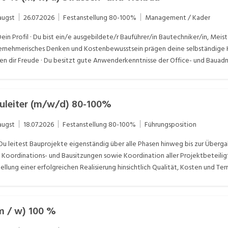
augst
26.07.2026
Festanstellung
80-100%
Management / Kader
Dein Profil · Du bist ein/e ausgebildete/r Bauführer/in Bautechniker/in, Me
ternehmerisches Denken und Kostenbewusstsein prägen deine selbständige 
en dir Freude · Du besitzt gute Anwenderkenntnisse der Office- und Bauad
er einen Führerschein der Kat. B
auleiter (m/w/d) 80-100%
augst
18.07.2026
Festanstellung
80-100%
Führungsposition
u leitest Bauprojekte eigenständig über alle Phasen hinweg bis zur Überg
, Koordinations- und Bausitzungen sowie Koordination aller Projektbeteil
llung einer erfolgreichen Realisierung hinsichtlich Qualität, Kosten und Te
 / w) 100 %