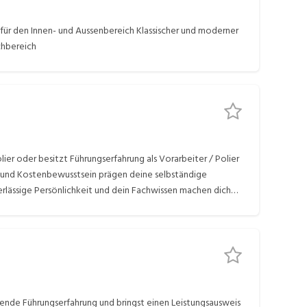
ür den Innen- und Aussenbereich Klassischer und moderner
chbereich
ier oder besitzt Führungserfahrung als Vorarbeiter / Polier
 und Kostenbewusstsein prägen deine selbständige
lässige Persönlichkeit und dein Fachwissen machen dich
frichten konventioneller Dach- und Systembauten inkl.
B
chende Führungserfahrung und bringst einen Leistungsausweis