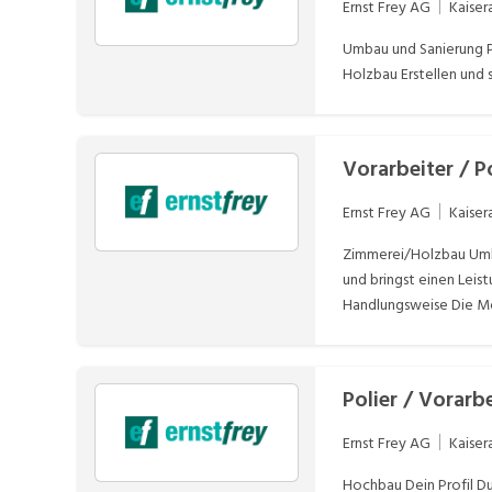
Ernst Frey AG
Kaiser
Umbau und Sanierung P
Holzbau Erstellen und
Vorarbeiter / 
Ernst Frey AG
Kaiser
Zimmerei/Holzbau Umbau
und bringst einen Lei
Handlungsweise Die Mo
zu einem kompetenten 
Dachsanierung sowie H
Polier / Vorarb
Ernst Frey AG
Kaiser
Hochbau Dein Profil Du