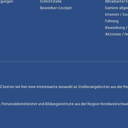
ngungen
Schnittstelle
Mitarbeiter 
Bewerber-Cockpit
Karriere allg
Internet / So
Führung
Bewerbung / 
Aktionen / 
 bieten wir hier eine interessante Auswahl an Stellenangeboten aus der Regi
r, Personaldienstleister und Bildungsinstitute aus der Region Nordwestschw