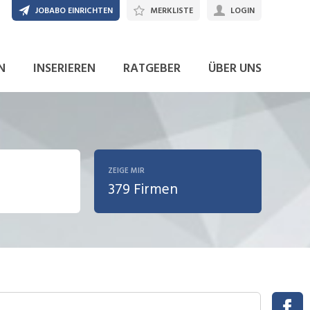
JOBABO EINRICHTEN
MERKLISTE
LOGIN
N
INSERIEREN
RATGEBER
ÜBER UNS
ZEIGE MIR
379 Firmen