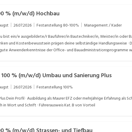
100 % (m/w/d) Hochbau
augst
26.07.2026
Festanstellung
80-100%
Management / Kader
Du bist ein/e ausgebildete/r Bauführer/in Bautechniker/in, Meister/in oder
ken und Kostenbewusstsein prägen deine selbständige Handlungsweise · D
zt gute Anwenderkenntnisse der Office- und Bauadministrationsprogramme wi
Kat. B
 100 % (m/w/d) Umbau und Sanierung Plus
augst
26.07.2026
Festanstellung
100%
s Dein Profil · Ausbildung als Maurer EFZ oder mehrjährige Erfahrung als Sch
ch in Wort und Schrift · Führerausweis Kat. B von Vorteil
00 % (m/w/d) Strassen- und Tiefbau