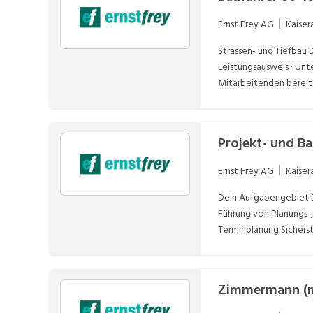
Ernst Frey AG
Kaiser
Strassen- und Tiefbau 
Leistungsausweis · Un
Mitarbeitenden bereit
SORBA · Du verfügst üb
Projekt- und B
Ernst Frey AG
Kaiser
Dein Aufgabengebiet D
Führung von Planungs-
Terminplanung Sicherste
Zimmermann (m