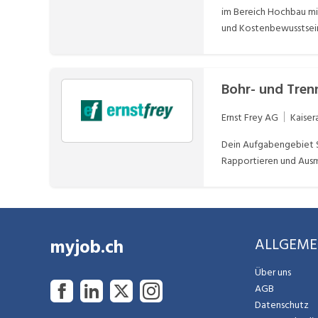
im Bereich Hochbau mit
und Kostenbewusstsein
zuverlässige Persönli
der Kat. B
Bohr- und Tre
Ernst Frey AG
Kaiser
Dein Aufgabengebiet S
Rapportieren und Ausma
myjob.ch
ALLGEME
Über uns
AGB
Datenschutz