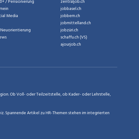
50+ / Pensionierung
zentraljob.ch
emein
jobbasel.ch
cial Media
jobbern.ch
jobmittelland.ch
Neuorientierung
jobzüri.ch
News
schaffu.ch (VS)
ajourjob.ch
on. Ob Voll- oder Teilzeitstelle, ob Kader- oder Lehrstelle,
eiz. Spannende Artikel zu HR-Themen stehen im integrierten