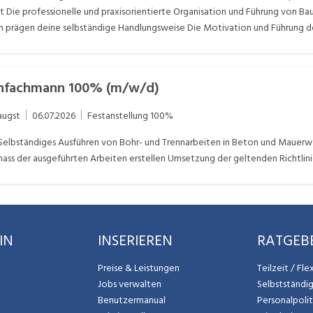
 Die professionelle und praxisorientierte Organisation und Führung von Ba
 prägen deine selbständige Handlungsweise Die Motivation und Führung de
chkeit und dein Fachwissen machen dich zu einem kompetenten Vertreter un
nnfachmann 100% (m/w/d)
augst
06.07.2026
Festanstellung
100%
elbständiges Ausführen von Bohr- und Trennarbeiten in Beton und Mauerw
ss der ausgeführten Arbeiten erstellen Umsetzung der geltenden Richtlini
IN
INSERIEREN
RATGEB
Preise & Leistungen
Teilzeit / Fl
Jobs verwalten
Selbstständi
Benutzermanual
Personalpoli