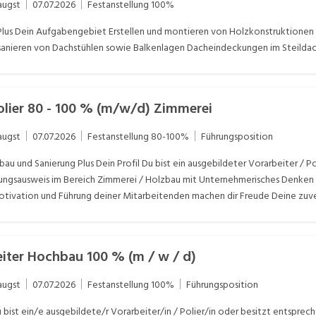
augst
07.07.2026
Festanstellung
100%
lus Dein Aufgabengebiet Erstellen und montieren von Holzkonstruktionen f
 sanieren von Dachstühlen sowie Balkenlagen Dacheindeckungen im Steilda
Polier 80 - 100 % (m/w/d) Zimmerei
augst
07.07.2026
Festanstellung
80-100%
Führungsposition
 und Sanierung Plus Dein Profil Du bist ein ausgebildeter Vorarbeiter / Pol
stungsausweis im Bereich Zimmerei / Holzbau mit Unternehmerisches Denken
tivation und Führung deiner Mitarbeitenden machen dir Freude Deine zuver
Vertreter unserer Unternehmung Du bist vertraut mit dem Abbinden und Au
olzrahmen- und Innenausbau Du verfügst über einen Führerausweis der Kat. 
eiter Hochbau 100 % (m / w / d)
augst
07.07.2026
Festanstellung
100%
Führungsposition
 bist ein/e ausgebildete/r Vorarbeiter/in / Polier/in oder besitzt entspre