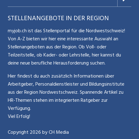
Pflege, Mobilisation, Wundbehandlung
Nutzungsbedingungen
Benutzermanual
Selbstständigkeit
kunsthandwerkliche und kreative
Aargauerzeitung.ch
STELLENANGEBOTE IN DER REGION
Glossar
Tätigkeiten
Schnittstelle
Personalpolitik / MA-Rekrutierung
CH Media
Arbeiten im Haushalt, Gestaltung der
myjob.ch ist das Stellenportal für die Nordwestschweiz!
Kontakt
Gemeinschaftsräume und des Gartens
Bewerber-Cockpit
Von A-Z bieten wir hier eine interessante Auswahl an
Mitarbeiter 50+ / Pensionierung
ostjob.ch
Organisation und Teilnahme an
Stellenangeboten aus der Region. Ob Voll- oder
Impressum
Gruppenanlässen und Ausflügen
Teilzeitstelle, ob Kader- oder Lehrstelle, hier kannst du
Karriere allgemein
zentraljob.ch
Besuch von Therapien, intern oder extern
deine neue berufliche Herausforderung suchen.
Internet / Social Media
Externe Beschäftigung / Arbeit
jobbasel.ch
Hier findest du auch zusätzlich Informationen über
Erledigung persönlicher Aufgaben wie z.B.
Arbeitgeber, Personaldienstleister und Bildungsinstitute
Führung
Besorgungen,
jobbern.ch
aus der Region Nordwestschweiz. Spannende Artikel zu
Zimmerpflege, Organisation der Freizeit,
Bewerbung / Neuorientierung
HR-Themen stehen im integrierten Ratgeber zur
jobmittelland.ch
Besuche empfangen etc.
Verfügung.
Aktionen / News
jobzüri.ch
Viel Erfolg!
schaffu.ch (VS)
Copyright
2026
by CH Media