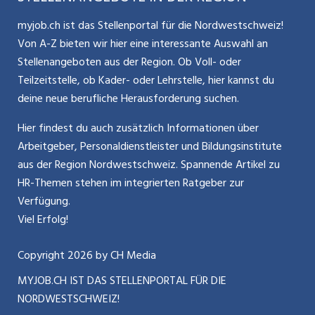
Glossar
Schnittstelle
Personalpolitik / MA-Rekrutierung
CH Media
myjob.ch ist das Stellenportal für die Nordwestschweiz!
Kontakt
Bewerber-Cockpit
Von A-Z bieten wir hier eine interessante Auswahl an
Mitarbeiter 50+ / Pensionierung
ostjob.ch
Stellenangeboten aus der Region. Ob Voll- oder
Impressum
Teilzeitstelle, ob Kader- oder Lehrstelle, hier kannst du
Karriere allgemein
zentraljob.ch
deine neue berufliche Herausforderung suchen.
Internet / Social Media
jobbasel.ch
Hier findest du auch zusätzlich Informationen über
Arbeitgeber, Personaldienstleister und Bildungsinstitute
Führung
jobbern.ch
aus der Region Nordwestschweiz. Spannende Artikel zu
Bewerbung / Neuorientierung
HR-Themen stehen im integrierten Ratgeber zur
jobmittelland.ch
Verfügung.
Aktionen / News
jobzüri.ch
Viel Erfolg!
schaffu.ch (VS)
Copyright
2026
by CH Media
MYJOB.CH IST DAS STELLENPORTAL FÜR DIE
ajourjob.ch
NORDWESTSCHWEIZ!