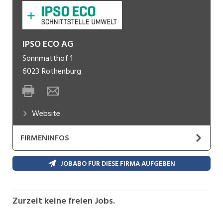
IPSO ECO AG
Sonnmatthof 1
6023
Rothenburg
Website
FIRMENINFOS
Die IPSO ECO AG ist eine Consulting- und
JOBABO FÜR DIESE FIRMA AUFGEBEN
Ingenieurunternehmung, welche in der
deutschsprachigen Schweiz ganzheitliche
Dienstleistungen in der Umwelt- und
Zurzeit keine freien Jobs.
Nachhaltigkeitskonformität, Wasserwirtschaft
und Kreislaufwirtschaft anbietet.