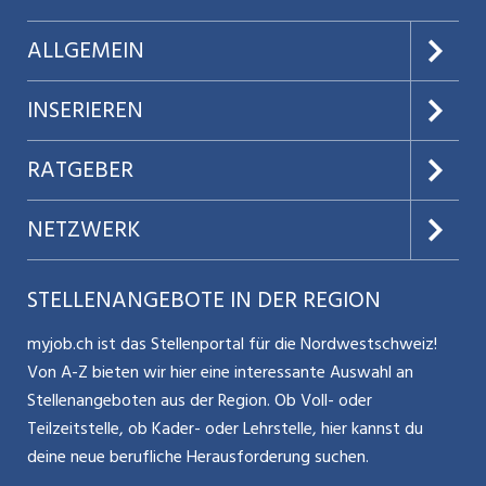
Überprüfung. Sie arbeiten interdisziplinär und systemisch
mit dem Betreuerteam, den Angehörigen sowie weiteren
ALLGEMEIN
Fachstellen zusammen. Sie führen Standortgespräche und
beteiligen sich aktiv an der pädagogischen
Über uns
INSERIEREN
Weiterentwicklung. Sie gestalten den Alltag kindgerecht,
fördern die individuelle Entwicklung der Kinder und
AGB
Preise & Leistungen
RATGEBER
organisieren spannende Aktivitäten und Ausflüge. Sie
Datenschutz
leisten Wochenend-, Früh- und Spätdienste, Nachtdienste
Jobs verwalten
Teilzeit / Flexible Arbeitsmodelle
NETZWERK
sind nicht vorgesehen.
Nutzungsbedingungen
Benutzermanual
Selbstständigkeit
Aargauerzeitung.ch
STELLENANGEBOTE IN DER REGION
Glossar
Schnittstelle
Personalpolitik / MA-Rekrutierung
CH Media
myjob.ch ist das Stellenportal für die Nordwestschweiz!
Kontakt
Bewerber-Cockpit
Von A-Z bieten wir hier eine interessante Auswahl an
Mitarbeiter 50+ / Pensionierung
ostjob.ch
Stellenangeboten aus der Region. Ob Voll- oder
Impressum
Teilzeitstelle, ob Kader- oder Lehrstelle, hier kannst du
Karriere allgemein
zentraljob.ch
deine neue berufliche Herausforderung suchen.
Internet / Social Media