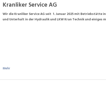
Kranliker Service AG
Wir die Kranliker Service AG seit 1. Januar 2025 mit Betriebstätte 
und Unterhalt in der Hydraulik und LKW Kran Technik und einiges m
Mehr