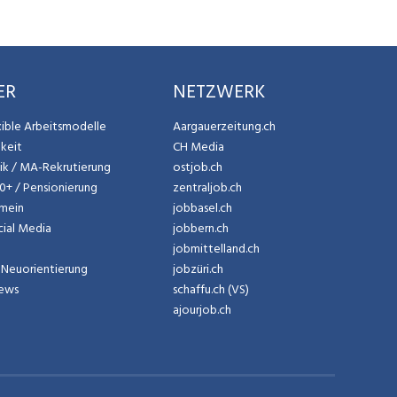
ER
NETZWERK
exible Arbeitsmodelle
Aargauerzeitung.ch
gkeit
CH Media
tik / MA-Rekrutierung
ostjob.ch
50+ / Pensionierung
zentraljob.ch
emein
jobbasel.ch
cial Media
jobbern.ch
jobmittelland.ch
Neuorientierung
jobzüri.ch
News
schaffu.ch (VS)
ajourjob.ch