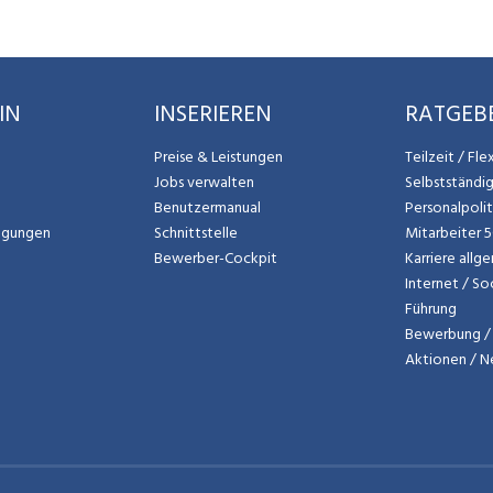
IN
INSERIEREN
RATGEB
Preise & Leistungen
Teilzeit / Fl
Jobs verwalten
Selbstständi
Benutzermanual
Personalpoli
ngungen
Schnittstelle
Mitarbeiter 
Bewerber-Cockpit
Karriere allg
Internet / So
Führung
Bewerbung / 
Aktionen / 