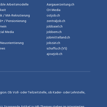
exible Arbeitsmodelle
Aargauerzeitung.ch
gkeit
CH Media
tik / MA-Rekrutierung
ostjob.ch
50+ / Pensionierung
zentraljob.ch
emein
jobbasel.ch
cial Media
jobbern.ch
jobmittelland.ch
Neuorientierung
jobzüri.ch
News
schaffu.ch (VS)
ajourjob.ch
on. Ob Voll- oder Teilzeitstelle, ob Kader- oder Lehrstelle,
eiz. Spannende Artikel zu HR-Themen stehen im integrierten