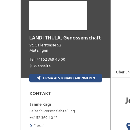
LANDI THULA, Genossenschaft
St. Gallerstrasse 52
Matzingen
Tel:
+41 52 369 40 00
Webseite
Über un
FIRMA ALS JOBABO ABONNIEREN
KONTAKT
J
Janine
Kägi
Leiterin Personalabteilung
+41 52 369 40 12
E-Mail