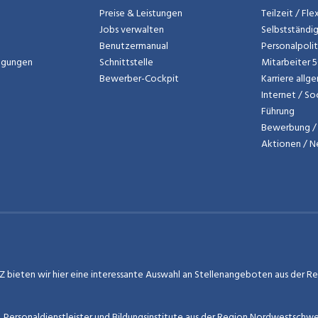
Preise & Leistungen
Teilzeit / Fl
Jobs verwalten
Selbstständi
Benutzermanual
Personalpoli
ngungen
Schnittstelle
Mitarbeiter 
Bewerber-Cockpit
Karriere allg
Internet / So
Führung
Bewerbung / 
Aktionen / 
 bieten wir hier eine interessante Auswahl an Stellenangeboten aus der Regi
r, Personaldienstleister und Bildungsinstitute aus der Region Nordwestschw