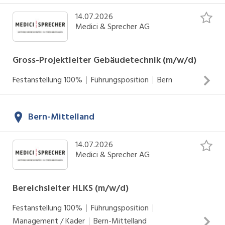
Antrieb. Wir sehen uns als Ihr Sparringpartner
und pflegen eine individuelle, ganzheitliche
14.07.2026
Medici & Sprecher AG
Betrachtungsweise – Grundlage für eine
langfristige und nachhaltige Zusammenarbeit.
Gross-Projektleiter Gebäudetechnik (m/w/d)
Festanstellung
100%
Führungsposition
Bern
Ihre Aufgaben Als Gesamtprojektleiter übernehmen Sie die
Bern-Mittelland
Gesamtverantwortung für sämtliche Gebäudetechnik-
Anlagen (HLKSE) eines technisch anspruchsvollen
14.07.2026
Grossprojekts. Sie führen die Teilprojektleiter, koordinieren
Medici & Sprecher AG
die Zusammenarbeit mit dem Auftraggeber sowie
sämtlichen internen und externen Projektbeteiligten und
INSERAT ANSEHEN
Bereichsleiter HLKS (m/w/d)
sorgen dafür, dass alle Fäden zusammenlaufen. Mit
unternehmerischem Weitblick stellen Sie die termin-,
Festanstellung
100%
Führungsposition
kosten- und qualitätsgerechte Projektabwicklung sicher.
Management / Kader
Bern-Mittelland