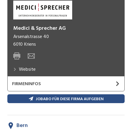
Medici & Sprecher AG
Arsenalstrasse 40
6010
Kriens
Website
FIRMENINFOS
Willkommen bei Medici & Sprecher AG, Ihren
JOBABO FÜR DIESE FIRMA AUFGEBEN
vertrauensvollen Partnern im
Personalgewinnungsprozess.
Bern
Mehr zu bieten als andere, ist seit 1997 unser