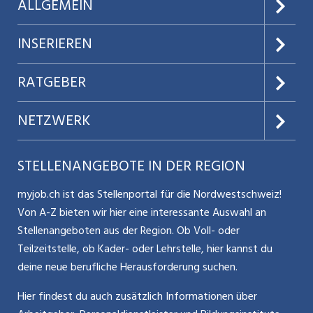
ALLGEMEIN
Direktkundengeschäft gezielt aus, erschliessen neue
Marktpotenziale und treiben die Weiterentwicklung von
Über uns
INSERIEREN
Prozessen, Dienstleistungen und Organisation konsequent
voran. Als Mitglied der regionalen Geschäftsleitung
AGB
Preise & Leistungen
RATGEBER
bringen Sie Ihre unternehmerische Perspektive aktiv in die
Datenschutz
zukünftige Ausrichtung des Unternehmens ein.
Jobs verwalten
Teilzeit / Flexible Arbeitsmodelle
NETZWERK
Nutzungsbedingungen
Benutzermanual
Selbstständigkeit
Aargauerzeitung.ch
STELLENANGEBOTE IN DER REGION
Glossar
Schnittstelle
Personalpolitik / MA-Rekrutierung
CH Media
myjob.ch ist das Stellenportal für die Nordwestschweiz!
Kontakt
Bewerber-Cockpit
Von A-Z bieten wir hier eine interessante Auswahl an
Mitarbeiter 50+ / Pensionierung
ostjob.ch
Stellenangeboten aus der Region. Ob Voll- oder
Impressum
Teilzeitstelle, ob Kader- oder Lehrstelle, hier kannst du
Karriere allgemein
zentraljob.ch
deine neue berufliche Herausforderung suchen.
Internet / Social Media
jobbasel.ch
Hier findest du auch zusätzlich Informationen über