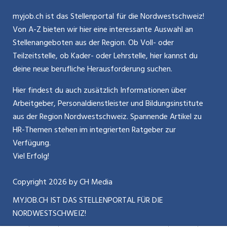
Glossar
Schnittstelle
Personalpolitik / MA-Rekrutierung
CH Media
myjob.ch ist das Stellenportal für die Nordwestschweiz!
Kontakt
Bewerber-Cockpit
Von A-Z bieten wir hier eine interessante Auswahl an
Mitarbeiter 50+ / Pensionierung
ostjob.ch
Stellenangeboten aus der Region. Ob Voll- oder
Impressum
Teilzeitstelle, ob Kader- oder Lehrstelle, hier kannst du
Karriere allgemein
zentraljob.ch
deine neue berufliche Herausforderung suchen.
Internet / Social Media
jobbasel.ch
Hier findest du auch zusätzlich Informationen über
Arbeitgeber, Personaldienstleister und Bildungsinstitute
Führung
jobbern.ch
aus der Region Nordwestschweiz. Spannende Artikel zu
Bewerbung / Neuorientierung
HR-Themen stehen im integrierten Ratgeber zur
jobmittelland.ch
Verfügung.
Aktionen / News
jobzüri.ch
Viel Erfolg!
schaffu.ch (VS)
Copyright
2026
by CH Media
MYJOB.CH IST DAS STELLENPORTAL FÜR DIE
ajourjob.ch
NORDWESTSCHWEIZ!