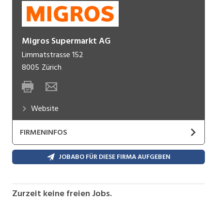
Migros Supermarkt AG
Limmatstrasse 152
8005
Zürich
Website
FIRMENINFOS
Die Migros Supermarkt AG (MSM AG) erbringt als
JOBABO FÜR DIESE FIRMA AUFGEBEN
Dienstleisterin für die Supermärkte der
Genossenschaften relevante Leistungen entlang
der ganzen Wertschöpfungskette. Für den Erfolg
Zurzeit keine freien Jobs.
der Migros und die Lebensqualität der Menschen
setzen sich in der MSM AG rund 952