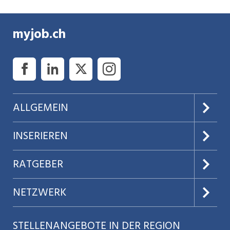
Mitarbeitende in über 30 verschiedenen
Funktionen ein.
myjob.ch
ALLGEMEIN
Über uns
INSERIEREN
AGB
Preise & Leistungen
RATGEBER
Datenschutz
Jobs verwalten
Teilzeit / Flexible Arbeitsmodelle
NETZWERK
Nutzungsbedingungen
Benutzermanual
Selbstständigkeit
Aargauerzeitung.ch
STELLENANGEBOTE IN DER REGION