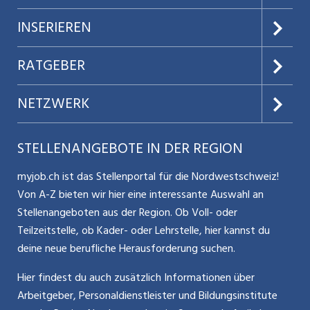
gebäudetechnischen Anlagen, Einrichtungen und
Über uns
INSERIEREN
Infrastruktur Planung und Durchführung von elektrischen
Sicherheitskontrollen Definition und Umsetzung der
AGB
Preise & Leistungen
RATGEBER
Massnahmen zur Energie- und Betriebsoptimierung
Datenschutz
Selbständige Durchführung von Inspektionen sowie
Jobs verwalten
Teilzeit / Flexible Arbeitsmodelle
NETZWERK
Wartungen Behebung von auftretenden Störungen und
Nutzungsbedingungen
Benutzermanual
Durchführung von Erstinterventionen Einholung und
Selbstständigkeit
Aargauerzeitung.ch
STELLENANGEBOTE IN DER REGION
Aufbereitung von Offerten Selbständige Führung von
Glossar
Schnittstelle
Personalpolitik / MA-Rekrutierung
Teilprojekten Koordination von externen Dienstleistern und
CH Media
myjob.ch ist das Stellenportal für die Nordwestschweiz!
Handwerkern Kontakt Herr Thomas Wolf Fachspezialist HR
Kontakt
Bewerber-Cockpit
Von A-Z bieten wir hier eine interessante Auswahl an
Mitarbeiter 50+ / Pensionierung
ostjob.ch
Keine passenden Stellen? Gib ein Suchabo auf, um
Stellenangeboten aus der Region. Ob Voll- oder
Impressum
passende Stellenangebote bequem per E-Mail zu erhalten.
Teilzeitstelle, ob Kader- oder Lehrstelle, hier kannst du
Karriere allgemein
zentraljob.ch
Job-Abo erstellen
deine neue berufliche Herausforderung suchen.
Internet / Social Media
jobbasel.ch
Hier findest du auch zusätzlich Informationen über
Arbeitgeber, Personaldienstleister und Bildungsinstitute
Führung
jobbern.ch