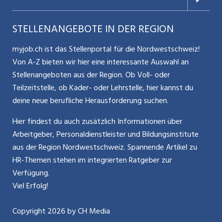
Nutzungsbedingungen
Benutzermanual
Selbstständigkeit
Aargauerzeitung.ch
STELLENANGEBOTE IN DER REGION
Glossar
Schnittstelle
Personalpolitik / MA-Rekrutierung
CH Media
myjob.ch ist das Stellenportal für die Nordwestschweiz!
Kontakt
Bewerber-Cockpit
Von A-Z bieten wir hier eine interessante Auswahl an
Mitarbeiter 50+ / Pensionierung
ostjob.ch
Stellenangeboten aus der Region. Ob Voll- oder
Impressum
Teilzeitstelle, ob Kader- oder Lehrstelle, hier kannst du
Karriere allgemein
zentraljob.ch
deine neue berufliche Herausforderung suchen.
Internet / Social Media
jobbasel.ch
Hier findest du auch zusätzlich Informationen über
Arbeitgeber, Personaldienstleister und Bildungsinstitute
Führung
jobbern.ch
aus der Region Nordwestschweiz. Spannende Artikel zu
Bewerbung / Neuorientierung
HR-Themen stehen im integrierten Ratgeber zur
jobmittelland.ch
Verfügung.
Aktionen / News
jobzüri.ch
Viel Erfolg!
schaffu.ch (VS)
Copyright
2026
by CH Media