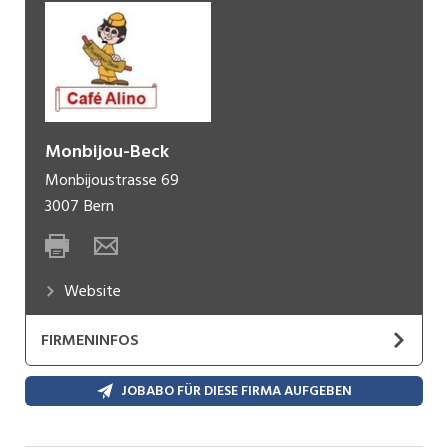
Monbijou-Beck
Monbijoustrasse 69
3007
Bern
Website
FIRMENINFOS
Der Treffpunkt an der Monbijoustrasse für
JOBABO FÜR DIESE FIRMA AUFGEBEN
Frühstück und hausgemachte Mittagsmenüs
Das Café Alino ist der ideale Treffpunkt für ein