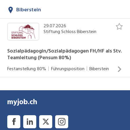
Biberstein
29.07.2026
Stiftung Schloss Biberstein
Sozialpädagogin/Sozialpädagogen FH/HF als Stv.
Teamleitung (Pensum 80%)
Festanstellung
80%
Führungsposition
Biberstein
Deine Aufgaben Begleitung und Unterstützung in der
Freizeit zu grösstmöglicher Teilhabe und
myjob.ch
Selbstbestimmung Pflegerische Assistenzleistungen sowie
Gesundheitsvorsorge Nachtbereitschaftsdienst im Haus
(Schlafpikett) Wochenendbetreuung Teilnahme an
Ferienangeboten der Wohngruppe Administrative Arbeiten
INSERAT ANSEHEN