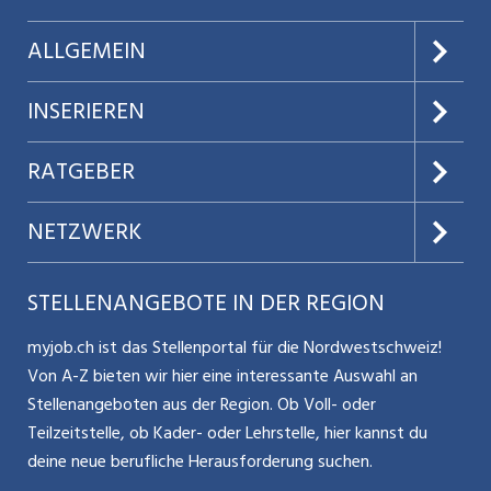
und Journalwesen mit spezieller Software (RedLine)
Zusammenarbeit mit anderen Bereichen, Angehörigen und
ALLGEMEIN
externen Fachpersonen im Rahmen des
Bezugspersonensystems Unterstützung der Teamleitung
Über uns
INSERIEREN
sowie Übernahme der Aufgaben und Verantwortung bei
deren Abwesenheit
AGB
Preise & Leistungen
RATGEBER
Datenschutz
Jobs verwalten
Teilzeit / Flexible Arbeitsmodelle
NETZWERK
Nutzungsbedingungen
Benutzermanual
Selbstständigkeit
Aargauerzeitung.ch
STELLENANGEBOTE IN DER REGION
Glossar
Schnittstelle
Personalpolitik / MA-Rekrutierung
CH Media
myjob.ch ist das Stellenportal für die Nordwestschweiz!
Kontakt
Bewerber-Cockpit
Von A-Z bieten wir hier eine interessante Auswahl an
Mitarbeiter 50+ / Pensionierung
ostjob.ch
Stellenangeboten aus der Region. Ob Voll- oder
Impressum
Teilzeitstelle, ob Kader- oder Lehrstelle, hier kannst du
Karriere allgemein
zentraljob.ch
deine neue berufliche Herausforderung suchen.
Internet / Social Media