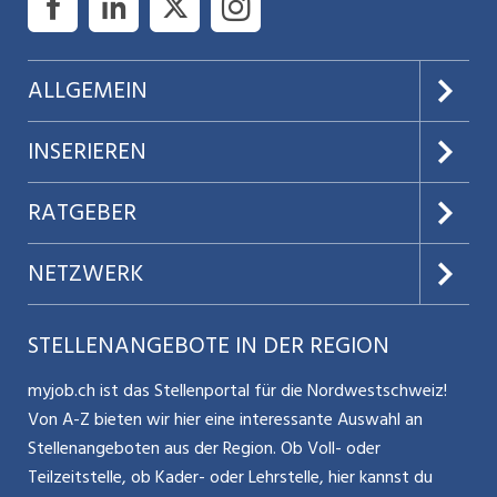
Beratung zu Fragen möglicher Gefährdung und
Unterstützungsbedarf an und führt ausserdem im Auftrag
der KESB-Abklärungen für die Stadt Aarau sowie die
INSERAT ANSEHEN
ALLGEMEIN
Gemeinden Küttigen, Erlinsbach AG und seit April 2026 für
die Gemeinde Unterentfelden durch. Abklärungen und
Über uns
INSERIEREN
Erstellen von Sozialberichten (Kinder ...
AGB
Preise & Leistungen
RATGEBER
Datenschutz
Jobs verwalten
Teilzeit / Flexible Arbeitsmodelle
NETZWERK
Nutzungsbedingungen
Benutzermanual
Selbstständigkeit
Aargauerzeitung.ch
STELLENANGEBOTE IN DER REGION
Glossar
Schnittstelle
Personalpolitik / MA-Rekrutierung
CH Media
myjob.ch ist das Stellenportal für die Nordwestschweiz!
Kontakt
Bewerber-Cockpit
Von A-Z bieten wir hier eine interessante Auswahl an
Mitarbeiter 50+ / Pensionierung
ostjob.ch
Stellenangeboten aus der Region. Ob Voll- oder
Impressum
Teilzeitstelle, ob Kader- oder Lehrstelle, hier kannst du
Karriere allgemein
zentraljob.ch