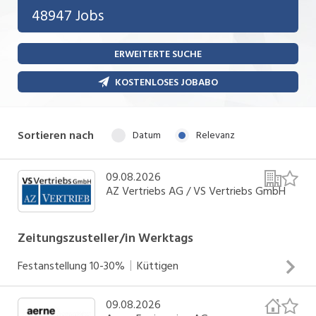
Bank, Versicherung
48947 Jobs
Temporär (befristet)
Bau, Handwerk, Elektro
ERWEITERTE SUCHE
Bildung, Kunst, Design, Soziale Berufe, Sport
Freelance
KOSTENLOSES JOBABO
Chemie, Pharma, Biotechnologie
Praktikum
Consulting, Human Resources
Lehrstelle
Sortieren nach
Datum
Relevanz
Einkauf, Logistik, Transport, Verkehr
Ferienjob
Engineering, Technik, Architektur
09.08.2026
AZ Vertriebs AG / VS Vertriebs GmbH
POSITION
Finanzen, Controlling, Treuhand, Recht
Gartenbau, Landwirtschaft, Forstwirtschaft
Zeitungszusteller/in Werktags
Führungsposition
Gastronomie, Hotellerie, Tourismus,
Festanstellung
10-30%
Küttigen
Management / Kader
Lebensmittel
Immobilien, Facility Management, Reinigung
09.08.2026
Du bist frühmorgens mit deinem Fahrzeug unterwegs und