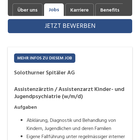
Industrie, Maschinenbau, Anlagenbau,
Jobs
Über uns
Karriere
Benefits
Fot
Produktion
JETZT BEWERBEN
Informatik, Telekommunikation
Kaufm. Berufe, Kundendienst, Verwaltung
Körperpflege, Wellness
MEHR INFOS ZU DIESEM JOB
Marketing, Kommunikation, Medien, Druck
Solothurner Spitäler AG
Mechanik, Elektronik, Optik, Textil (Fertigung)
Assistenzärztin / Assistenzarzt Kinder- und
Medizin, Gesundheitswesen, Pflege
Jugendpsychiatrie (w/m/d)
Sicherheit, Rettung, Polizei, Zoll
Aufgaben
Verkauf, Handel, Kundenberatung,
Abklärung, Diagnostik und Behandlung von
Aussendienst
Kindern, Jugendlichen und deren Familien
Eigene Fallführung unter regelmässiger interner