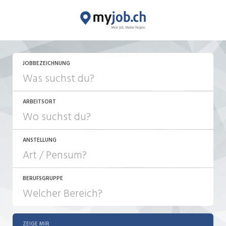
JETZT BEWERBEN
JOBBEZEICHNUNG
ARBEITSORT
ANSTELLUNG
BERUFSGRUPPE
JOB-TYP
10-100%
Festanstellung
ZEIGE MIR