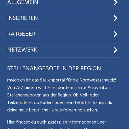
ALLGEMEIN
Über uns
INSERIEREN
AGB
Preise & Leistungen
RATGEBER
Datenschutz
Jobs verwalten
Teilzeit / Flexible Arbeitsmodelle
NETZWERK
Nutzungsbedingungen
Benutzermanual
Selbstständigkeit
Aargauerzeitung.ch
STELLENANGEBOTE IN DER REGION
Glossar
Schnittstelle
Personalpolitik / MA-Rekrutierung
CH Media
myjob.ch ist das Stellenportal für die Nordwestschweiz!
Kontakt
Bewerber-Cockpit
Von A-Z bieten wir hier eine interessante Auswahl an
Mitarbeiter 50+ / Pensionierung
ostjob.ch
Stellenangeboten aus der Region. Ob Voll- oder
Impressum
Teilzeitstelle, ob Kader- oder Lehrstelle, hier kannst du
Karriere allgemein
zentraljob.ch
deine neue berufliche Herausforderung suchen.
Internet / Social Media
jobbasel.ch
Hier findest du auch zusätzlich Informationen über