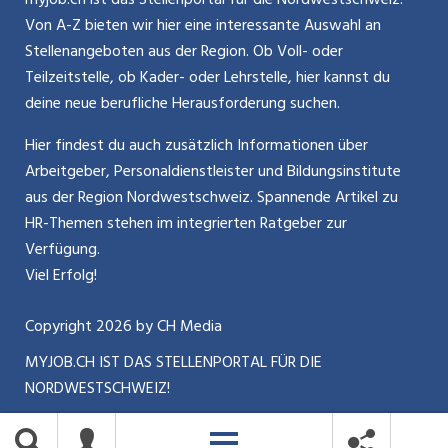
Kontakt
Bewerber-Cockpit
Von A-Z bieten wir hier eine interessante Auswahl an
Mitarbeiter 50+ / Pensionierung
ostjob.ch
Stellenangeboten aus der Region. Ob Voll- oder
Impressum
Teilzeitstelle, ob Kader- oder Lehrstelle, hier kannst du
Karriere allgemein
zentraljob.ch
deine neue berufliche Herausforderung suchen.
Internet / Social Media
jobbasel.ch
Hier findest du auch zusätzlich Informationen über
Arbeitgeber, Personaldienstleister und Bildungsinstitute
Führung
jobbern.ch
aus der Region Nordwestschweiz. Spannende Artikel zu
Bewerbung / Neuorientierung
HR-Themen stehen im integrierten Ratgeber zur
jobmittelland.ch
Verfügung.
Aktionen / News
jobzüri.ch
Viel Erfolg!
schaffu.ch (VS)
Copyright
2026
by CH Media
MYJOB.CH IST DAS STELLENPORTAL FÜR DIE
ajourjob.ch
NORDWESTSCHWEIZ!