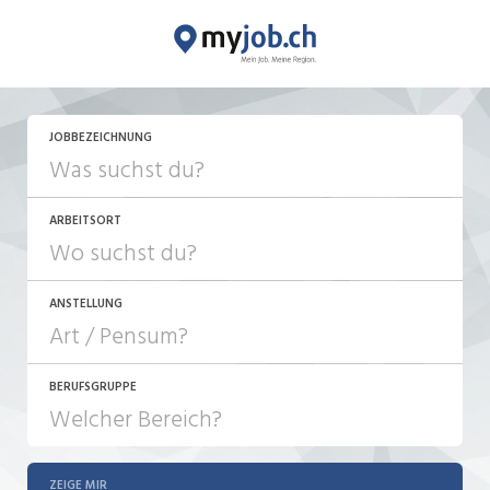
JETZT BEWERBEN
JOBBEZEICHNUNG
ARBEITSORT
ANSTELLUNG
BERUFSGRUPPE
JOB-TYP
10-100%
Festanstellung
ZEIGE MIR