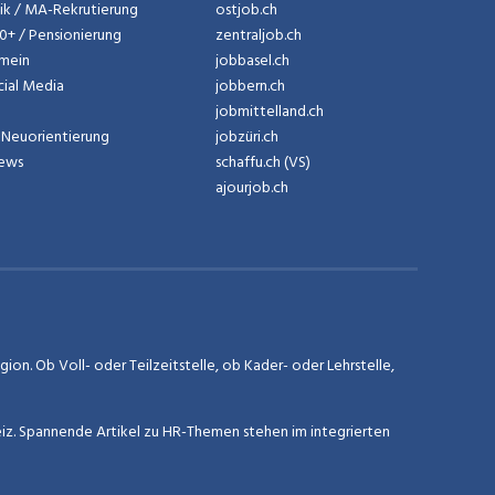
tik / MA-Rekrutierung
ostjob.ch
50+ / Pensionierung
zentraljob.ch
emein
jobbasel.ch
cial Media
jobbern.ch
jobmittelland.ch
Neuorientierung
jobzüri.ch
News
schaffu.ch (VS)
ajourjob.ch
on. Ob Voll- oder Teilzeitstelle, ob Kader- oder Lehrstelle,
eiz. Spannende Artikel zu HR-Themen stehen im integrierten