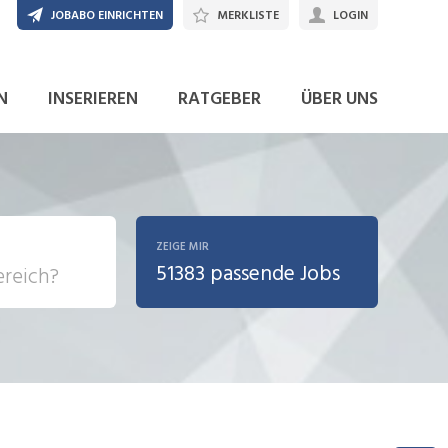
JOBABO EINRICHTEN
MERKLISTE
LOGIN
JETZT BEWERBEN
N
INSERIEREN
RATGEBER
ÜBER UNS
ZEIGE MIR
51383 passende Jobs
, Soziale
sposition
nsport,