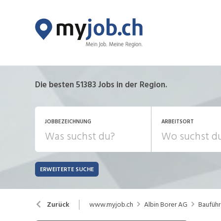
Die besten 51383 Jobs in der Region.
JOBBEZEICHNUNG
ARBEITSORT
ERWEITERTE SUCHE
JOB-TYP
Bank, Versicherung
B
Festanstellung
www.myjob.ch
Albin Borer AG
Bauführ
Zurück
Chemie, Pharma, Biotechnologie
C