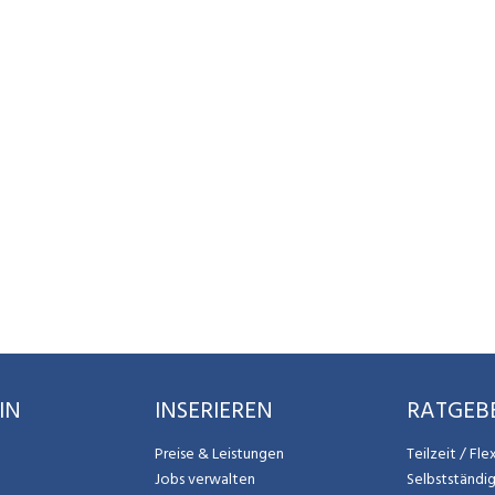
IN
INSERIEREN
RATGEB
Preise & Leistungen
Teilzeit / Fl
Jobs verwalten
Selbstständi