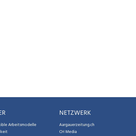
ER
NETZWERK
exible Arbeitsmodelle
Aargauerzeitung.ch
gkeit
CH Media