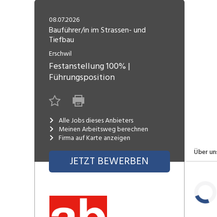
Freelance
Fi
Engineering, Technik, Architektur
08.07.2026
R
Lehrstelle
Bauführer/in im Strassen- und
Tiefbau
Gastronomie, Hotellerie,
I
Tourismus, Lebensmittel
R
Erschwil
Festanstellung
100%
|
K
Informatik, Telekommunikation
Führungsposition
V
Marketing, Kommunikation,
Me
Medien, Druck
(F
Alle Jobs dieses Anbieters
V
Meinen Arbeitsweg berechnen
Sicherheit, Rettung, Polizei, Zoll
Firma auf Karte anzeigen
A
Über un
JETZT BEWERBEN