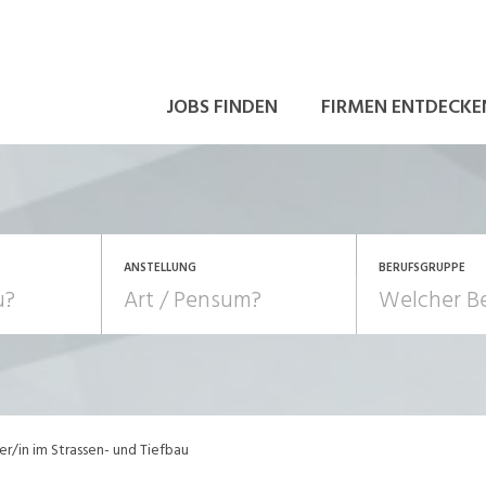
JOBS FINDEN
FIRMEN ENTDECKE
ANSTELLUNG
BERUFSGRUPPE
Bildung, Kunst, Design
10-100%
Pensum
POSITION
au, Handwerk, Elektro
Berufe, Sport
Temporär (befristet)
Führung
Einkauf, Logistik, Tra
er/in im Strassen- und Tiefbau
onsulting, Human Resources
Verkehr