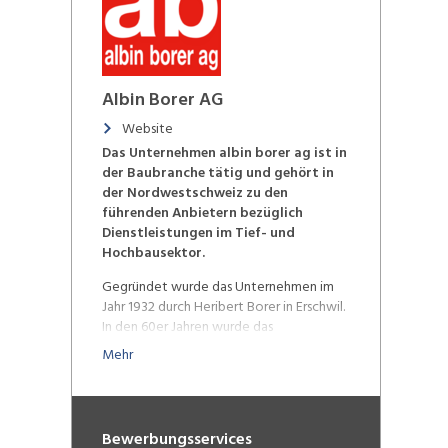
Laden...
Albin Borer AG
Website
Das Unternehmen albin borer ag ist in
der Baubranche tätig und gehört in
der Nordwestschweiz zu den
führenden Anbietern bezüglich
Dienstleistungen im Tief- und
Hochbausektor.
Gegründet wurde das Unternehmen im
Jahr 1932 durch Heribert Borer in Erschwil.
In den 60er Jahren wurde das
Unternehmen an die Gebrüder Albin und
Mehr
Arnold Borer übergeben und daraufhin
wurde der Name des Unternehmens zu A
+ A Borer geändert. Die Umwandlung in
eine Aktiengesellschaft erfolgte im Jahr
Bewerbungsservices
1972 mit dem heutigen