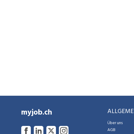
abrunden. Zu den weiteren
Dienstleistungen gehören Fräsarbeiten
von Belägen, Kranvermietungen,
Saugbaggerarbeiten und Tätigkeiten mit
Wischmaschinen. Ausserdem bietet die
albin borer ag Muldenservices inklusive
deren Entsorgung und Transporte an.
myjob.ch
ALLGEME
Über uns
AGB