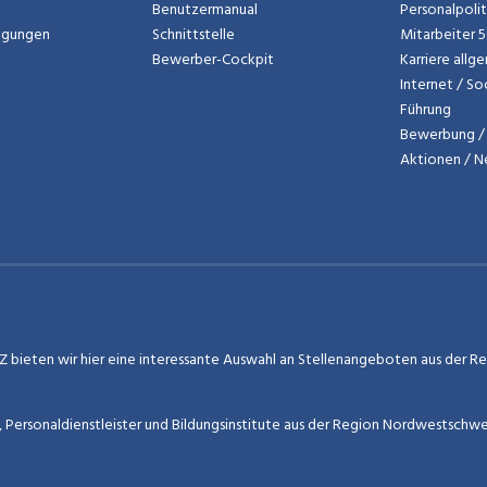
Benutzermanual
Personalpoli
ngungen
Schnittstelle
Mitarbeiter 
Bewerber-Cockpit
Karriere allg
Internet / So
Führung
Bewerbung / 
Aktionen / 
 bieten wir hier eine interessante Auswahl an Stellenangeboten aus der Regi
r, Personaldienstleister und Bildungsinstitute aus der Region Nordwestschw