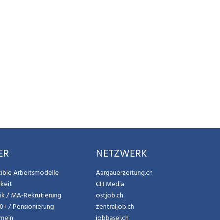
ER
NETZWERK
exible Arbeitsmodelle
Aargauerzeitung.ch
gkeit
CH Media
tik / MA-Rekrutierung
ostjob.ch
50+ / Pensionierung
zentraljob.ch
emein
jobbasel.ch