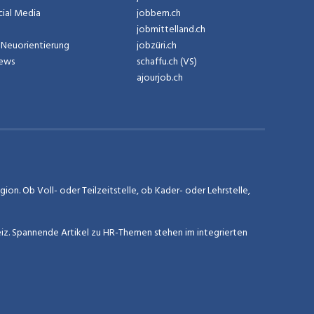
cial Media
jobbern.ch
jobmittelland.ch
Neuorientierung
jobzüri.ch
News
schaffu.ch (VS)
ajourjob.ch
on. Ob Voll- oder Teilzeitstelle, ob Kader- oder Lehrstelle,
eiz. Spannende Artikel zu HR-Themen stehen im integrierten