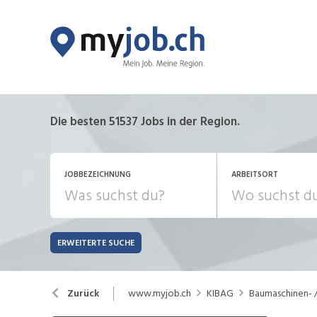
Die besten 51537 Jobs in der Region.
JOBBEZEICHNUNG
ARBEITSORT
ERWEITERTE SUCHE
JOB-TYP
Bank, Versicherung
B
Festanstellung
www.myjob.ch
KIBAG
Baumaschinen- 
Zurück
Chemie, Pharma, Biotechnologie
C