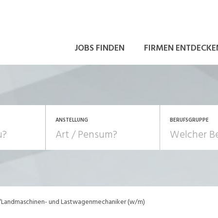
JOBS FINDEN
FIRMEN ENTDECKE
ANSTELLUNG
BERUFSGRUPPE
Bildung, Kunst, Design
10-100%
Pensum
POSITION
au, Handwerk, Elektro
Berufe, Sport
Temporär (befristet)
Führung
Einkauf, Logistik, Tra
/Landmaschinen- und Lastwagenmechaniker (w/m)
onsulting, Human Resources
Verkehr