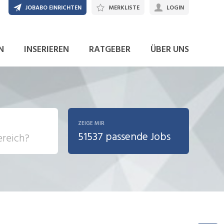
JOBABO EINRICHTEN
MERKLISTE
LOGIN
JETZT BEWERBEN
N
INSERIEREN
RATGEBER
ÜBER UNS
ZEIGE MIR
51537 passende Jobs
, Soziale
sposition
nsport,