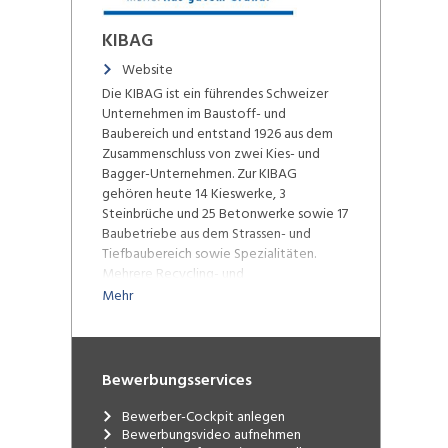
KIBAG
Website
Die KIBAG ist ein führendes Schweizer
Unternehmen im Baustoff- und
Baubereich und entstand 1926 aus dem
Zusammenschluss von zwei Kies- und
Bagger-Unternehmen. Zur KIBAG
gehören heute 14 Kieswerke, 3
Steinbrüche und 25 Betonwerke sowie 17
Baubetriebe aus dem Strassen- und
Tiefbaubereich sowie Spezialitäten.
Mehrere Recycling- und
Entsorgungsunternehmen sowie
Mehr
Dienstleister aus dem Freizeitbereich
runden das Bild ab. Insgesamt beschäftigt
das Unternehmen rund 2000
Mitarbeitende schwergewichtig in den
Bewerbungsservices
drei Geschäftsbereichen Baustoffe,
Bauleistungen sowie Umwelt und
Bewerber-Cockpit anlegen
Entsorgung. Alle Betriebe zusammen
Bewerbungsvideo aufnehmen