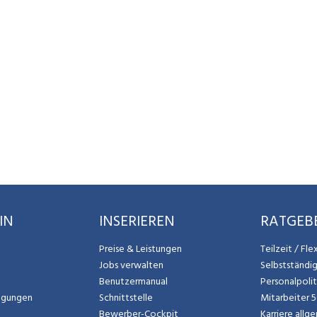
IN
INSERIEREN
RATGEB
Preise & Leistungen
Teilzeit / Fl
Jobs verwalten
Selbstständi
Benutzermanual
Personalpoli
ngungen
Schnittstelle
Mitarbeiter 
Bewerber-Cockpit
Karriere allg