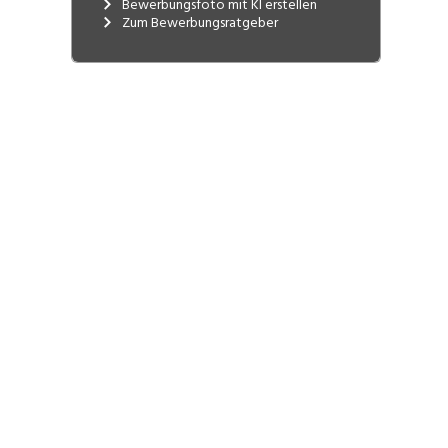
Bewerbungsfoto mit KI erstellen
bilden ein starkes Team, welches in der
Zum Bewerbungsratgeber
Schweizer Baubranche für Know-how,
Seriosität, Wirtschaftlichkeit und
Zuverlässigkeit steht.