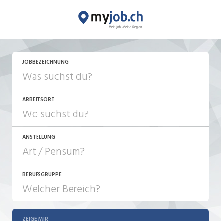
JETZT BEWERBEN
JOBBEZEICHNUNG
ARBEITSORT
ANSTELLUNG
BERUFSGRUPPE
JOB-TYP
10-100%
Festanstellung
ZEIGE MIR