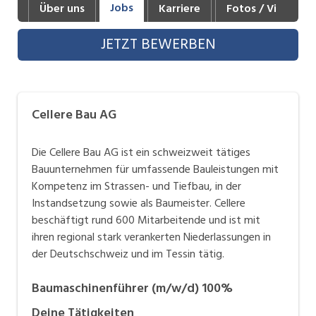
Jobs
Über uns
Karriere
Fotos / Videos
Industrie, Maschinenbau, Anlagenbau,
Produktion
JETZT BEWERBEN
Informatik, Telekommunikation
Kaufm. Berufe, Kundendienst, Verwaltung
Cellere Bau AG
Körperpflege, Wellness
Marketing, Kommunikation, Medien, Druck
Die Cellere Bau AG ist ein schweizweit tätiges
Bauunternehmen für umfassende Bauleistungen mit
Mechanik, Elektronik, Optik, Textil (Fertigung)
Kompetenz im Strassen- und Tiefbau, in der
Instandsetzung sowie als Baumeister. Cellere
Medizin, Gesundheitswesen, Pflege
beschäftigt rund 600 Mitarbeitende und ist mit
Sicherheit, Rettung, Polizei, Zoll
ihren regional stark verankerten Niederlassungen in
der Deutschschweiz und im Tessin tätig.
Verkauf, Handel, Kundenberatung,
Aussendienst
Baumaschinenführer (m/w/d) 100%
Deine Tätigkeiten