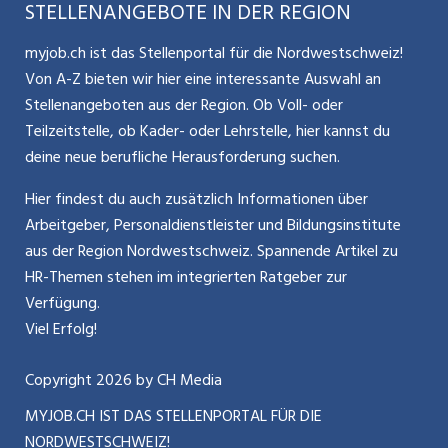
STELLENANGEBOTE IN DER REGION
Glossar
Schnittstelle
Personalpolitik / MA-Rekrutierung
CH Media
myjob.ch ist das Stellenportal für die Nordwestschweiz!
Kontakt
Bewerber-Cockpit
Von A-Z bieten wir hier eine interessante Auswahl an
Mitarbeiter 50+ / Pensionierung
ostjob.ch
Stellenangeboten aus der Region. Ob Voll- oder
Impressum
Teilzeitstelle, ob Kader- oder Lehrstelle, hier kannst du
Karriere allgemein
zentraljob.ch
deine neue berufliche Herausforderung suchen.
Internet / Social Media
jobbasel.ch
Hier findest du auch zusätzlich Informationen über
Arbeitgeber, Personaldienstleister und Bildungsinstitute
Führung
jobbern.ch
aus der Region Nordwestschweiz. Spannende Artikel zu
Bewerbung / Neuorientierung
HR-Themen stehen im integrierten Ratgeber zur
jobmittelland.ch
Verfügung.
Aktionen / News
jobzüri.ch
Viel Erfolg!
schaffu.ch (VS)
Copyright
2026
by CH Media
MYJOB.CH IST DAS STELLENPORTAL FÜR DIE
ajourjob.ch
NORDWESTSCHWEIZ!