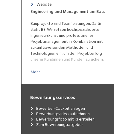
Website
Engineering und Management am Bau.
Bauprojekte sind Teamleistungen. Dafür
steht B3. Wir setzen hochspezialisierte
Ingenieurskunst und professionelles
Projektmanagement in Kombination mit
zukunftsweisenden Methoden und
Technologien ein, um den Projekterfolg
unserer Kundinnen und Kunden zu sichern.
Standorte
Mehr
Wil, Romanshorn, Winterthur, Bern, Biel
Bewerbungsservices
Bewerber-Cockpit anlegen
Bewerbungsvideo aufnehmen
Bewerbungsfoto mit KI erstellen
Zum Bewerbungsratgeber