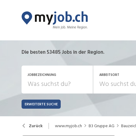
Die besten 53485 Jobs in der Region.
JOBBEZEICHNUNG
ARBEITSORT
ERWEITERTE SUCHE
JOB-TYP
Bank, Versicherung
B
Festanstellung
www.myjob.ch
B3 Gruppe AG
Bauzeic
Zurück
Chemie, Pharma, Biotechnologie
C