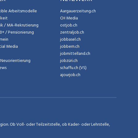
exible Arbeitsmodelle
Aargauerzeitung.ch
gkeit
CH Media
tik / MA-Rekrutierung
ostjob.ch
50+ / Pensionierung
zentraljob.ch
emein
jobbasel.ch
cial Media
jobbern.ch
jobmittelland.ch
Neuorientierung
jobzüri.ch
News
schaffu.ch (VS)
ajourjob.ch
on. Ob Voll- oder Teilzeitstelle, ob Kader- oder Lehrstelle,