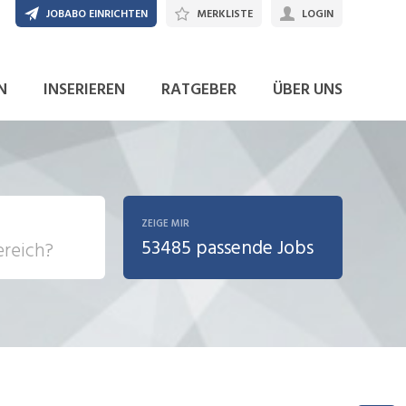
JOBABO EINRICHTEN
MERKLISTE
LOGIN
N
INSERIEREN
RATGEBER
ÜBER UNS
ZEIGE MIR
53485 passende Jobs
, Soziale
sposition
nsport,