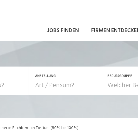
JOBS FINDEN
FIRMEN ENTDECKE
ANSTELLUNG
BERUFSGRUPPE
Bildung, Kunst, Design
10-100%
Pensum
POSITION
au, Handwerk, Elektro
Berufe, Sport
Temporär (befristet)
Führung
Einkauf, Logistik, Tra
hner:in Fachbereich Tiefbau (80% bis 100%)
onsulting, Human Resources
Verkehr