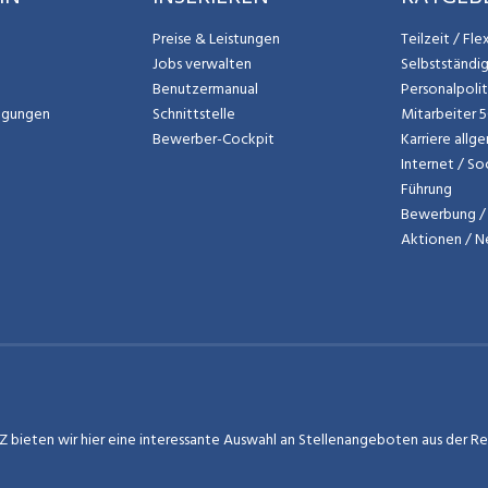
Preise & Leistungen
Teilzeit / Fl
Jobs verwalten
Selbstständi
Benutzermanual
Personalpoli
ngungen
Schnittstelle
Mitarbeiter 
Bewerber-Cockpit
Karriere allg
Internet / So
Führung
Bewerbung / 
Aktionen / 
 bieten wir hier eine interessante Auswahl an Stellenangeboten aus der Regi