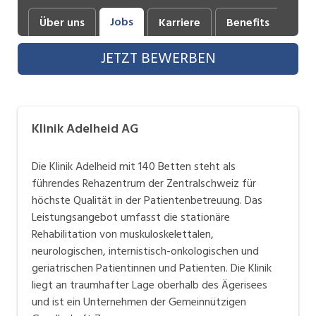
Industrie, Maschinenbau, Anlagenbau,
Jobs
Über uns
Karriere
Benefits
Fot
Produktion
JETZT BEWERBEN
Informatik, Telekommunikation
Kaufm. Berufe, Kundendienst, Verwaltung
Körperpflege, Wellness
Klinik Adelheid AG
Marketing, Kommunikation, Medien, Druck
Die Klinik Adelheid mit 140 Betten steht als
Mechanik, Elektronik, Optik, Textil (Fertigung)
führendes Rehazentrum der Zentralschweiz für
höchste Qualität in der Patientenbetreuung. Das
Medizin, Gesundheitswesen, Pflege
Leistungsangebot umfasst die stationäre
Sicherheit, Rettung, Polizei, Zoll
Rehabilitation von muskuloskelettalen,
neurologischen, internistisch-onkologischen und
Verkauf, Handel, Kundenberatung,
geriatrischen Patientinnen und Patienten. Die Klinik
Aussendienst
liegt an traumhafter Lage oberhalb des Ägerisees
und ist ein Unternehmen der Gemeinnützigen