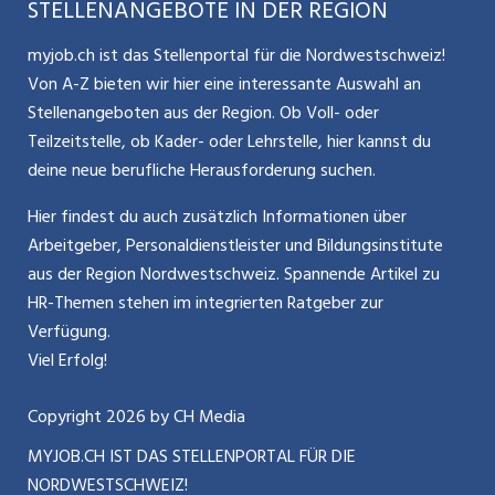
STELLENANGEBOTE IN DER REGION
Glossar
Schnittstelle
Personalpolitik / MA-Rekrutierung
CH Media
myjob.ch ist das Stellenportal für die Nordwestschweiz!
Kontakt
Bewerber-Cockpit
Von A-Z bieten wir hier eine interessante Auswahl an
Mitarbeiter 50+ / Pensionierung
ostjob.ch
Stellenangeboten aus der Region. Ob Voll- oder
Impressum
Teilzeitstelle, ob Kader- oder Lehrstelle, hier kannst du
Karriere allgemein
zentraljob.ch
deine neue berufliche Herausforderung suchen.
Internet / Social Media
jobbasel.ch
Hier findest du auch zusätzlich Informationen über
Arbeitgeber, Personaldienstleister und Bildungsinstitute
Führung
jobbern.ch
aus der Region Nordwestschweiz. Spannende Artikel zu
Bewerbung / Neuorientierung
HR-Themen stehen im integrierten Ratgeber zur
jobmittelland.ch
Verfügung.
Aktionen / News
jobzüri.ch
Viel Erfolg!
schaffu.ch (VS)
Copyright
2026
by CH Media
MYJOB.CH IST DAS STELLENPORTAL FÜR DIE
ajourjob.ch
NORDWESTSCHWEIZ!