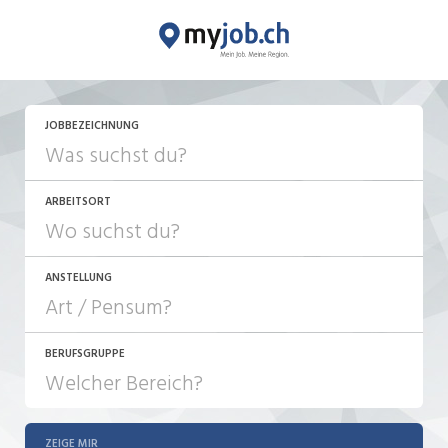
JETZT BEWERBEN
JOBBEZEICHNUNG
ARBEITSORT
ANSTELLUNG
BERUFSGRUPPE
JOB-TYP
10-100%
Festanstellung
ZEIGE MIR