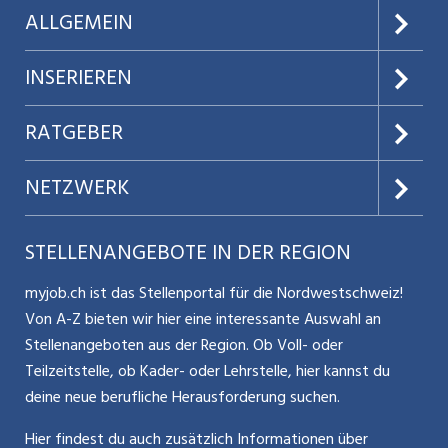
ALLGEMEIN
Über uns
INSERIEREN
AGB
Preise & Leistungen
RATGEBER
Datenschutz
Jobs verwalten
Teilzeit / Flexible Arbeitsmodelle
NETZWERK
Nutzungsbedingungen
Benutzermanual
Selbstständigkeit
Aargauerzeitung.ch
STELLENANGEBOTE IN DER REGION
Glossar
Schnittstelle
Personalpolitik / MA-Rekrutierung
CH Media
myjob.ch ist das Stellenportal für die Nordwestschweiz!
Kontakt
Bewerber-Cockpit
Von A-Z bieten wir hier eine interessante Auswahl an
Mitarbeiter 50+ / Pensionierung
ostjob.ch
Stellenangeboten aus der Region. Ob Voll- oder
Impressum
Teilzeitstelle, ob Kader- oder Lehrstelle, hier kannst du
Karriere allgemein
zentraljob.ch
deine neue berufliche Herausforderung suchen.
Internet / Social Media
jobbasel.ch
Hier findest du auch zusätzlich Informationen über