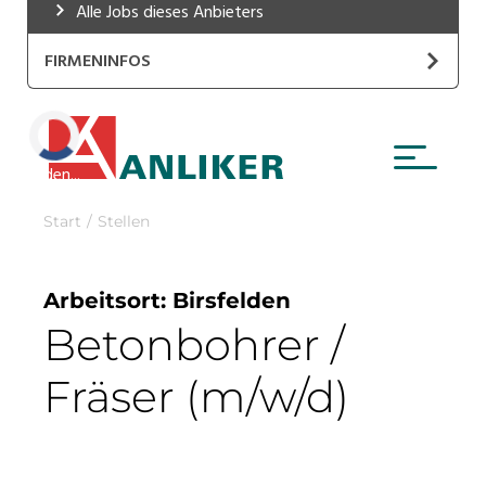
Alle Jobs dieses Anbieters
Industrie, Maschinenbau, Anlagenbau,
Produktion
FIRMENINFOS
Informatik, Telekommunikation
INTERBOHR AG
Kaufm. Berufe, Kundendienst, Verwaltung
Website
Laden...
Körperpflege, Wellness
Marketing, Kommunikation, Medien, Druck
Mechanik, Elektronik, Optik, Textil (Fertigung)
Medizin, Gesundheitswesen, Pflege
Sicherheit, Rettung, Polizei, Zoll
Verkauf, Handel, Kundenberatung,
Aussendienst