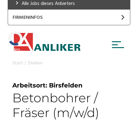
Alle Jobs dieses Anbieters
Industrie, Maschinenbau, Anlagenbau,
Produktion
FIRMENINFOS
Informatik, Telekommunikation
INTERBOHR AG
Kaufm. Berufe, Kundendienst, Verwaltung
Website
Laden...
Körperpflege, Wellness
Marketing, Kommunikation, Medien, Druck
Mechanik, Elektronik, Optik, Textil (Fertigung)
Medizin, Gesundheitswesen, Pflege
Sicherheit, Rettung, Polizei, Zoll
Verkauf, Handel, Kundenberatung,
Aussendienst