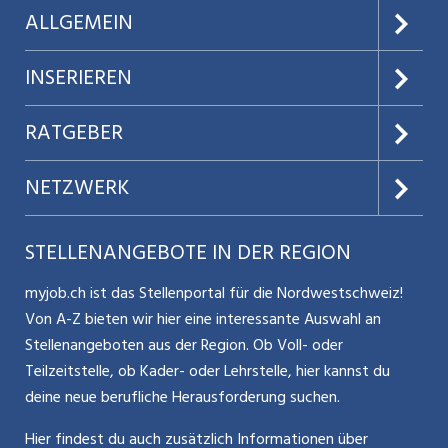
ALLGEMEIN
Über uns
INSERIEREN
AGB
Preise & Leistungen
RATGEBER
Datenschutz
Jobs verwalten
Teilzeit / Flexible Arbeitsmodelle
NETZWERK
Nutzungsbedingungen
Benutzermanual
Selbstständigkeit
Aargauerzeitung.ch
STELLENANGEBOTE IN DER REGION
Glossar
Schnittstelle
Personalpolitik / MA-Rekrutierung
CH Media
myjob.ch ist das Stellenportal für die Nordwestschweiz!
Kontakt
Bewerber-Cockpit
Von A-Z bieten wir hier eine interessante Auswahl an
Mitarbeiter 50+ / Pensionierung
ostjob.ch
Stellenangeboten aus der Region. Ob Voll- oder
Impressum
Teilzeitstelle, ob Kader- oder Lehrstelle, hier kannst du
Karriere allgemein
zentraljob.ch
deine neue berufliche Herausforderung suchen.
Internet / Social Media
jobbasel.ch
Hier findest du auch zusätzlich Informationen über