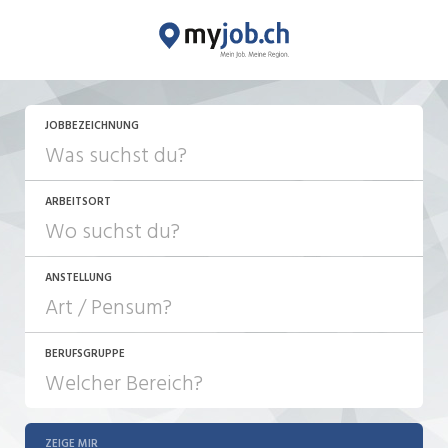
JETZT BEWERBEN
JOBBEZEICHNUNG
ARBEITSORT
ANSTELLUNG
BERUFSGRUPPE
JOB-TYP
10-100%
Festanstellung
ZEIGE MIR