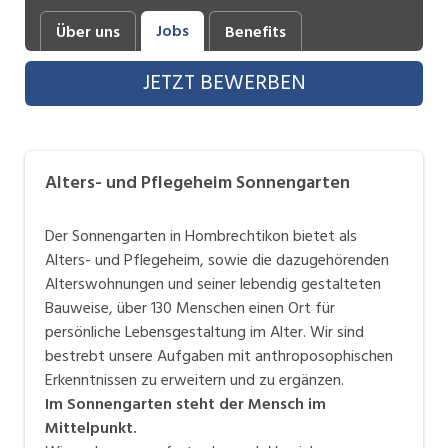
Industrie, Maschinenbau, Anlagenbau,
Jobs
Über uns
Benefits
Produktion
JETZT BEWERBEN
Informatik, Telekommunikation
Kaufm. Berufe, Kundendienst, Verwaltung
Körperpflege, Wellness
Alters- und Pflegeheim Sonnengarten
Marketing, Kommunikation, Medien, Druck
Der Sonnengarten in Hombrechtikon bietet als
Mechanik, Elektronik, Optik, Textil (Fertigung)
Alters- und Pflegeheim, sowie die dazugehörenden
Alterswohnungen und seiner lebendig gestalteten
Medizin, Gesundheitswesen, Pflege
Bauweise, über 130 Menschen einen Ort für
Sicherheit, Rettung, Polizei, Zoll
persönliche Lebensgestaltung im Alter. Wir sind
bestrebt unsere Aufgaben mit anthroposophischen
Verkauf, Handel, Kundenberatung,
Erkenntnissen zu erweitern und zu ergänzen.
Aussendienst
Im Sonnengarten steht der Mensch im
Mittelpunkt.