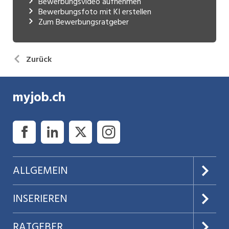
Bewerbungsvideo aufnehmen
Bewerbungsfoto mit KI erstellen
Zum Bewerbungsratgeber
Zurück
myjob.ch
ALLGEMEIN
Über uns
INSERIEREN
AGB
Preise & Leistungen
RATGEBER