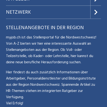
Datenschutz
Jobs verwalten
Teilzeit / Flexible Arbeitsmodelle
NETZWERK
Nutzungsbedingungen
Benutzermanual
Selbstständigkeit
Aargauerzeitung.ch
STELLENANGEBOTE IN DER REGION
Glossar
Schnittstelle
Personalpolitik / MA-Rekrutierung
CH Media
myjob.ch ist das Stellenportal für die Nordwestschweiz!
Kontakt
Bewerber-Cockpit
Von A-Z bieten wir hier eine interessante Auswahl an
Mitarbeiter 50+ / Pensionierung
ostjob.ch
Stellenangeboten aus der Region. Ob Voll- oder
Impressum
Teilzeitstelle, ob Kader- oder Lehrstelle, hier kannst du
Karriere allgemein
zentraljob.ch
deine neue berufliche Herausforderung suchen.
Internet / Social Media
jobbasel.ch
Hier findest du auch zusätzlich Informationen über
Arbeitgeber, Personaldienstleister und Bildungsinstitute
Führung
jobbern.ch
aus der Region Nordwestschweiz. Spannende Artikel zu
Bewerbung / Neuorientierung
HR-Themen stehen im integrierten Ratgeber zur
jobmittelland.ch
Verfügung.
Aktionen / News
jobzüri.ch
Viel Erfolg!