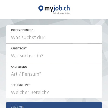
JETZT BEWERBEN
JOBBEZEICHNUNG
ARBEITSORT
ANSTELLUNG
BERUFSGRUPPE
JOB-TYP
10-100%
Festanstellung
ZEIGE MIR