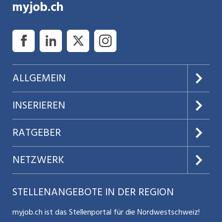
myjob.ch
ALLGEMEIN
Über uns
INSERIEREN
AGB
Preise & Leistungen
RATGEBER
Datenschutz
Jobs verwalten
Teilzeit / Flexible Arbeitsmodelle
NETZWERK
Nutzungsbedingungen
Benutzermanual
Selbstständigkeit
Aargauerzeitung.ch
STELLENANGEBOTE IN DER REGION
Glossar
Schnittstelle
Personalpolitik / MA-Rekrutierung
CH Media
myjob.ch ist das Stellenportal für die Nordwestschweiz!
Kontakt