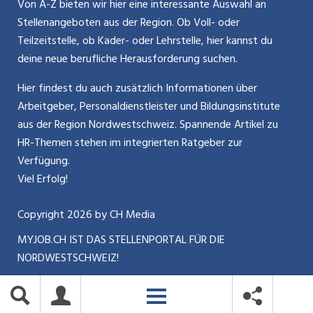
Bewerber-Cockpit
Von A-Z bieten wir hier eine interessante Auswahl an
Mitarbeiter 50+ / Pensionierung
ostjob.ch
Stellenangeboten aus der Region. Ob Voll- oder
Impressum
Teilzeitstelle, ob Kader- oder Lehrstelle, hier kannst du
Karriere allgemein
zentraljob.ch
deine neue berufliche Herausforderung suchen.
Internet / Social Media
jobbasel.ch
Hier findest du auch zusätzlich Informationen über
Arbeitgeber, Personaldienstleister und Bildungsinstitute
Führung
jobbern.ch
aus der Region Nordwestschweiz. Spannende Artikel zu
Bewerbung / Neuorientierung
HR-Themen stehen im integrierten Ratgeber zur
jobmittelland.ch
Verfügung.
Aktionen / News
jobzüri.ch
Viel Erfolg!
schaffu.ch (VS)
Copyright
2026
by CH Media
MYJOB.CH IST DAS STELLENPORTAL FÜR DIE
ajourjob.ch
NORDWESTSCHWEIZ!