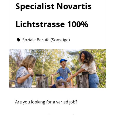
Hut zu bringen. Kinder und Jugendliche sollten sich
jederzeit rundum gut aufgehoben fühlen und in ihrer
Entwicklung unterstützt und gefördert werden.
Bei familea setzen sich täglich 580 Mitarbeitende ein,
damit wir diese Ziele gemeinsam erreichen. Seit mehr
als 110 Jahren bietet familea konkrete Hilfe und
Lösungen an, die sich an den Bedürfnissen der
Menschen ausrichten innovativ, integriert und
vernetzt. familea setzt sich für gleiche Chancen ein,
lebt die Integration und richtet ihr Handeln an
modernen Werten aus.
Als unabhängige Institution ist familea keinen anderen
Überzeugungen, Weltanschauungen oder Idealen
verpflichtet. familea entwickelt tragfähige
Strukturen, ein starkes Netzwerk und kooperiert mit
verlässlichen Partnern, um diese Ziele langfristig zu
sichern.