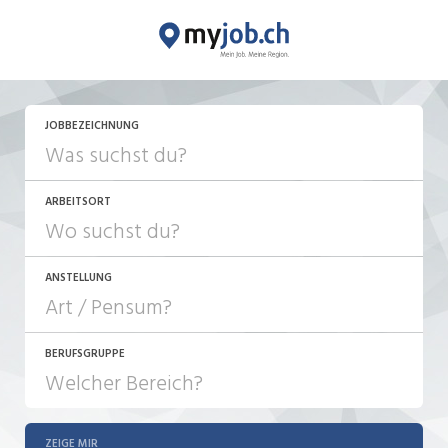
JETZT BEWERBEN
JOBBEZEICHNUNG
ARBEITSORT
ANSTELLUNG
BERUFSGRUPPE
JOB-TYP
10-100%
Festanstellung
ZEIGE MIR