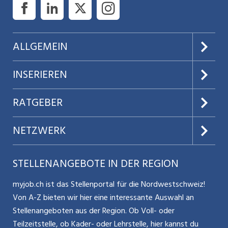
ALLGEMEIN
Über uns
INSERIEREN
AGB
Preise & Leistungen
RATGEBER
Datenschutz
Jobs verwalten
Teilzeit / Flexible Arbeitsmodelle
NETZWERK
Nutzungsbedingungen
Benutzermanual
Selbstständigkeit
Aargauerzeitung.ch
STELLENANGEBOTE IN DER REGION
Glossar
Schnittstelle
Personalpolitik / MA-Rekrutierung
CH Media
myjob.ch ist das Stellenportal für die Nordwestschweiz!
Kontakt
Bewerber-Cockpit
Von A-Z bieten wir hier eine interessante Auswahl an
Mitarbeiter 50+ / Pensionierung
ostjob.ch
Stellenangeboten aus der Region. Ob Voll- oder
Impressum
Teilzeitstelle, ob Kader- oder Lehrstelle, hier kannst du
Karriere allgemein