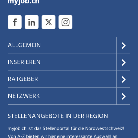
myjob.ch
ALLGEMEIN
Über uns
INSERIEREN
AGB
Preise & Leistungen
RATGEBER
Datenschutz
Jobs verwalten
Teilzeit / Flexible Arbeitsmodelle
NETZWERK
Nutzungsbedingungen
Benutzermanual
Selbstständigkeit
Aargauerzeitung.ch
STELLENANGEBOTE IN DER REGION
Glossar
Schnittstelle
Personalpolitik / MA-Rekrutierung
CH Media
myjob.ch ist das Stellenportal für die Nordwestschweiz!
Kontakt
Bewerber-Cockpit
Von A-Z bieten wir hier eine interessante Auswahl an