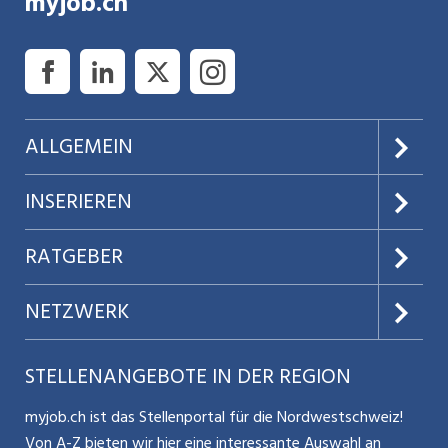
myjob.ch
ALLGEMEIN
Über uns
INSERIEREN
AGB
Preise & Leistungen
RATGEBER
Datenschutz
Jobs verwalten
Teilzeit / Flexible Arbeitsmodelle
NETZWERK
Nutzungsbedingungen
Benutzermanual
Selbstständigkeit
Aargauerzeitung.ch
STELLENANGEBOTE IN DER REGION
Glossar
Schnittstelle
Personalpolitik / MA-Rekrutierung
CH Media
myjob.ch ist das Stellenportal für die Nordwestschweiz!
Kontakt
Bewerber-Cockpit
Von A-Z bieten wir hier eine interessante Auswahl an