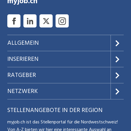
myjob.ch
ALLGEMEIN
Über uns
INSERIEREN
AGB
Preise & Leistungen
RATGEBER
Datenschutz
Jobs verwalten
Teilzeit / Flexible Arbeitsmodelle
NETZWERK
Nutzungsbedingungen
Benutzermanual
Selbstständigkeit
Aargauerzeitung.ch
STELLENANGEBOTE IN DER REGION
Glossar
Schnittstelle
Personalpolitik / MA-Rekrutierung
CH Media
myjob.ch ist das Stellenportal für die Nordwestschweiz!
Kontakt
Bewerber-Cockpit
Von A-Z bieten wir hier eine interessante Auswahl an