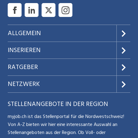
ALLGEMEIN
Über uns
INSERIEREN
AGB
Preise & Leistungen
RATGEBER
Datenschutz
Jobs verwalten
Teilzeit / Flexible Arbeitsmodelle
NETZWERK
Nutzungsbedingungen
Benutzermanual
Selbstständigkeit
Aargauerzeitung.ch
STELLENANGEBOTE IN DER REGION
Glossar
Schnittstelle
Personalpolitik / MA-Rekrutierung
CH Media
myjob.ch ist das Stellenportal für die Nordwestschweiz!
Kontakt
Bewerber-Cockpit
Von A-Z bieten wir hier eine interessante Auswahl an
Mitarbeiter 50+ / Pensionierung
ostjob.ch
Stellenangeboten aus der Region. Ob Voll- oder
Impressum