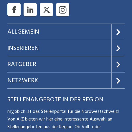
ALLGEMEIN
Über uns
INSERIEREN
AGB
Preise & Leistungen
RATGEBER
Datenschutz
Jobs verwalten
Teilzeit / Flexible Arbeitsmodelle
NETZWERK
Nutzungsbedingungen
Benutzermanual
Selbstständigkeit
Aargauerzeitung.ch
STELLENANGEBOTE IN DER REGION
Glossar
Schnittstelle
Personalpolitik / MA-Rekrutierung
CH Media
myjob.ch ist das Stellenportal für die Nordwestschweiz!
Kontakt
Bewerber-Cockpit
Von A-Z bieten wir hier eine interessante Auswahl an
Mitarbeiter 50+ / Pensionierung
ostjob.ch
Stellenangeboten aus der Region. Ob Voll- oder
Impressum