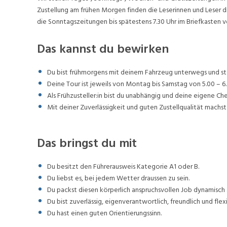
Zustellung am frühen Morgen finden die Leserinnen und Leser d
die Sonntagszeitungen bis spätestens 7.30 Uhr im Briefkasten v
Das kannst du bewirken
Du bist frühmorgens mit deinem Fahrzeug unterwegs und stel
Deine Tour ist jeweils von Montag bis Samstag von 5.00 – 6.
Als Frühzusteller:in bist du unabhängig und deine eigene Ch
Mit deiner Zuverlässigkeit und guten Zustellqualität machst 
Das bringst du mit
Du besitzt den Führerausweis Kategorie A1 oder B.
Du liebst es, bei jedem Wetter draussen zu sein.
Du packst diesen körperlich anspruchsvollen Job dynamisch 
Du bist zuverlässig, eigenverantwortlich, freundlich und flexi
Du hast einen guten Orientierungssinn.