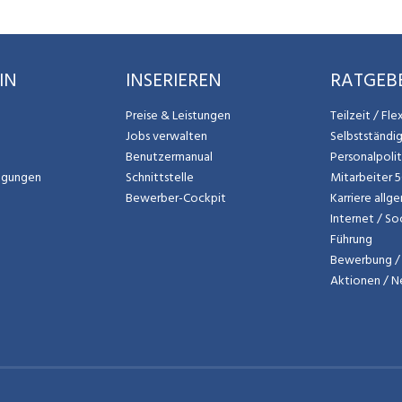
IN
INSERIEREN
RATGEB
Preise & Leistungen
Teilzeit / Fl
Jobs verwalten
Selbstständi
Benutzermanual
Personalpoli
ngungen
Schnittstelle
Mitarbeiter 
Bewerber-Cockpit
Karriere allg
Internet / So
Führung
Bewerbung / 
Aktionen / 