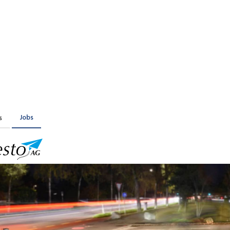
Praktikum
Manage
nanzen, Controlling, Treuhand,
Gartenbau, Landwirts
echt
Forstwirtschaft
Ferienjob
mmobilien, Facility Management,
Industrie, Maschinenb
einigung
Anlagenbau, Produkti
aufm. Berufe, Kundendienst,
Körperpflege, Wellne
erwaltung
chanik, Elektronik, Optik, Textil
Medizin, Gesundheit
ertigung)
Pflege
Jobs
s
erkauf, Handel, Kundenberatung,
ussendienst