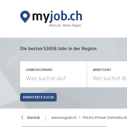
Die besten 53658 Jobs in der Region.
JOBBEZEICHNUNG
ARBEITSORT
ERWEITERTE SUCHE
JOB-TYP
Bank, Versicherung
B
Festanstellung
www.myjob.ch
Presto Presse-Vertriebs 
Zurück
Chemie, Pharma, Biotechnologie
C