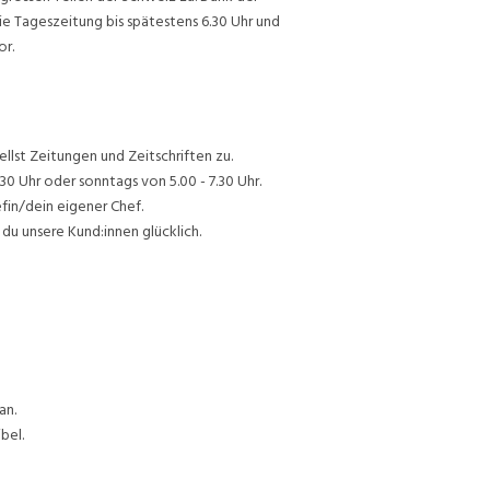
ie Tageszeitung bis spätestens 6.30 Uhr und
or.
lst Zeitungen und Zeitschriften zu.
30 Uhr oder sonntags von 5.00 - 7.30 Uhr.
efin/dein eigener Chef.
du unsere Kund:innen glücklich.
an.
bel.