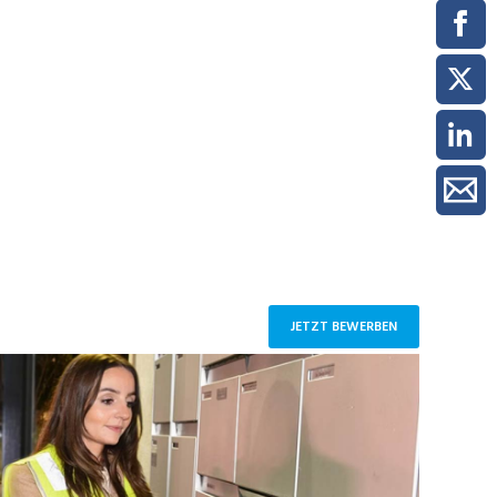
ment / Kader
chaft,
au,
on
ss
swesen,
JETZT BEWERBEN