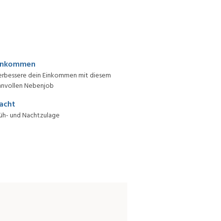
inkommen
erbessere dein Einkommen mit diesem
nnvollen Nebenjob
acht
üh- und Nachtzulage