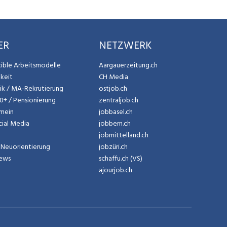
ER
NETZWERK
exible Arbeitsmodelle
Aargauerzeitung.ch
gkeit
CH Media
tik / MA-Rekrutierung
ostjob.ch
50+ / Pensionierung
zentraljob.ch
emein
jobbasel.ch
cial Media
jobbern.ch
jobmittelland.ch
Neuorientierung
jobzüri.ch
News
schaffu.ch (VS)
ajourjob.ch