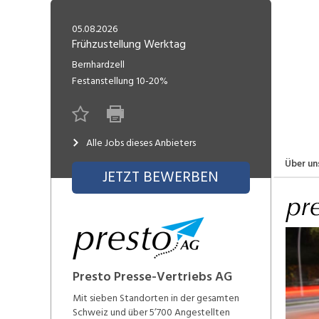
Freelance
Fi
Engineering, Technik, Architektur
05.08.2026
R
Lehrstelle
Frühzustellung Werktag
Gastronomie, Hotellerie,
I
Bernhardzell
Tourismus, Lebensmittel
R
Festanstellung
10-20%
K
Informatik, Telekommunikation
V
Alle Jobs dieses Anbieters
Marketing, Kommunikation,
Me
Medien, Druck
(F
Über un
JETZT BEWERBEN
V
Sicherheit, Rettung, Polizei, Zoll
A
Presto Presse-Vertriebs AG
Mit sieben Standorten in der gesamten
Schweiz und über 5’700 Angestellten