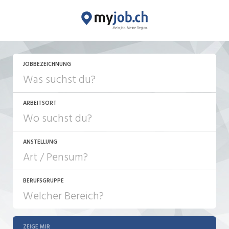
JETZT BEWERBEN
JOBBEZEICHNUNG
ARBEITSORT
ANSTELLUNG
BERUFSGRUPPE
JOB-TYP
10-100%
Festanstellung
ZEIGE MIR