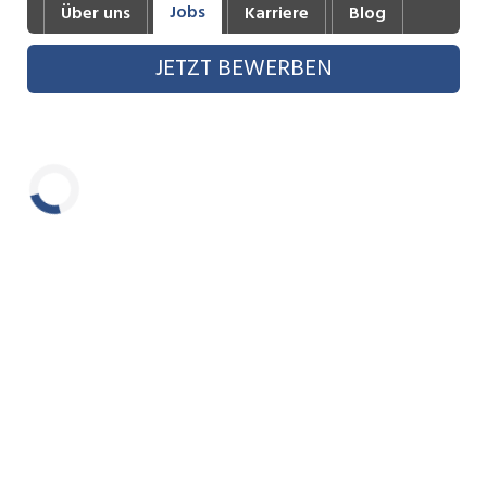
Jobs
Über uns
Karriere
Blog
Industrie, Maschinenbau, Anlagenbau,
Produktion
JETZT BEWERBEN
Informatik, Telekommunikation
Kaufm. Berufe, Kundendienst, Verwaltung
Körperpflege, Wellness
Marketing, Kommunikation, Medien, Druck
Laden...
Mechanik, Elektronik, Optik, Textil (Fertigung)
Medizin, Gesundheitswesen, Pflege
Sicherheit, Rettung, Polizei, Zoll
Verkauf, Handel, Kundenberatung,
Aussendienst