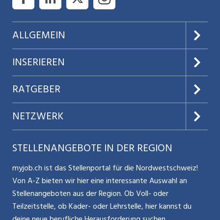
ALLGEMEIN
Über uns
INSERIEREN
AGB
Preise & Leistungen
RATGEBER
Datenschutz
Jobs verwalten
Teilzeit / Flexible Arbeitsmodelle
NETZWERK
Nutzungsbedingungen
Benutzermanual
Selbstständigkeit
Aargauerzeitung.ch
STELLENANGEBOTE IN DER REGION
Glossar
Schnittstelle
Personalpolitik / MA-Rekrutierung
CH Media
myjob.ch ist das Stellenportal für die Nordwestschweiz!
Kontakt
Bewerber-Cockpit
Von A-Z bieten wir hier eine interessante Auswahl an
Mitarbeiter 50+ / Pensionierung
ostjob.ch
Stellenangeboten aus der Region. Ob Voll- oder
Impressum
Teilzeitstelle, ob Kader- oder Lehrstelle, hier kannst du
Karriere allgemein
zentraljob.ch
deine neue berufliche Herausforderung suchen.