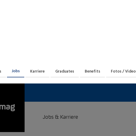
Praktikum
Manage
nanzen, Controlling, Treuhand,
Gartenbau, Landwirts
echt
Forstwirtschaft
Ferienjob
mmobilien, Facility Management,
Industrie, Maschinenb
einigung
Anlagenbau, Produkti
aufm. Berufe, Kundendienst,
Körperpflege, Wellne
erwaltung
chanik, Elektronik, Optik, Textil
Medizin, Gesundheit
ertigung)
Pflege
Jobs
s
Karriere
Graduates
Benefits
Fotos / Video
erkauf, Handel, Kundenberatung,
ussendienst