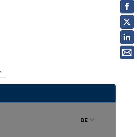
ment / Kader
chaft,
au,
on
ss
swesen,
s