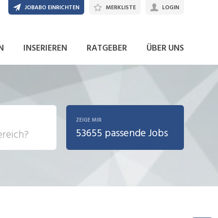
JOBABO EINRICHTEN
MERKLISTE
LOGIN
JETZT BEWERBEN
N
INSERIEREN
RATGEBER
ÜBER UNS
ZEIGE MIR
53655 passende Jobs
, Soziale
sposition
nsport,