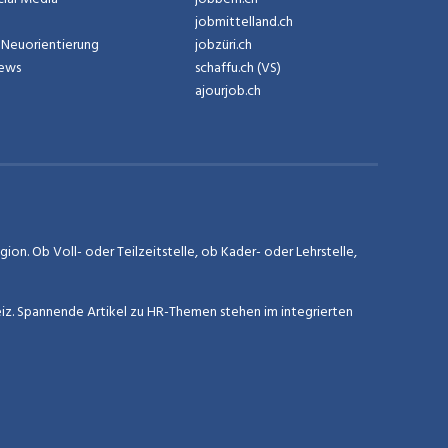
jobmittelland.ch
Neuorientierung
jobzüri.ch
News
schaffu.ch (VS)
ajourjob.ch
on. Ob Voll- oder Teilzeitstelle, ob Kader- oder Lehrstelle,
eiz. Spannende Artikel zu HR-Themen stehen im integrierten