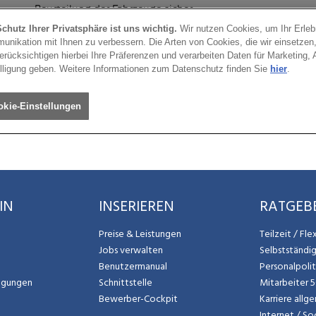
IN
INSERIEREN
RATGEB
Preise & Leistungen
Teilzeit / Fl
Jobs verwalten
Selbstständi
Benutzermanual
Personalpoli
ngungen
Schnittstelle
Mitarbeiter 
Bewerber-Cockpit
Karriere allg
Internet / So