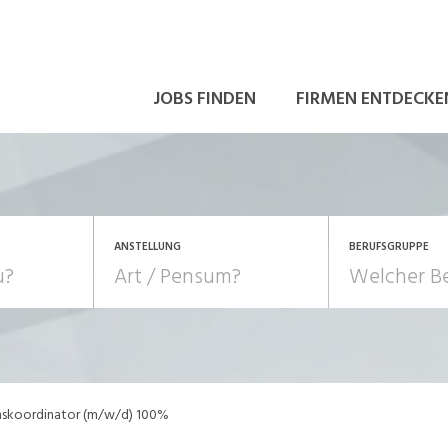
JOBS FINDEN
FIRMEN ENTDECKE
ANSTELLUNG
BERUFSGRUPPE
Bildung, Kunst, Design
10-100%
Pensum
POSITION
au, Handwerk, Elektro
Berufe, Sport
Temporär (befristet)
Führung
Einkauf, Logistik, Tra
nskoordinator (m/w/d) 100%
onsulting, Human Resources
Verkehr