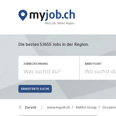
Die besten 53655 Jobs in der Region.
JOBBEZEICHNUNG
ARBEITSORT
ERWEITERTE SUCHE
JOB-TYP
Bank, Versicherung
B
Festanstellung
www.myjob.ch
AMAG Group
Occasio
Zurück
Chemie, Pharma, Biotechnologie
C