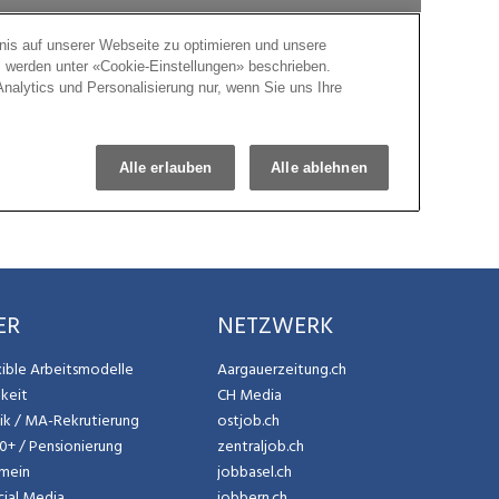
ER
NETZWERK
exible Arbeitsmodelle
Aargauerzeitung.ch
gkeit
CH Media
tik / MA-Rekrutierung
ostjob.ch
50+ / Pensionierung
zentraljob.ch
emein
jobbasel.ch
cial Media
jobbern.ch