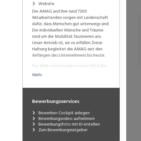
Website
Die AMAG und ihre rund 7300
Mitarbeitenden sorgen mit Leidenschaft
dafür, dass Menschen gut unterwegs sind.
Die individuellen Wünsche und Träume
rund um die Mobilität faszinieren uns.
Unser Antrieb ist, sie zu erfüllen. Diese
Haltung begleitet die AMAG seit den
Anfängen des Unternehmens bis heute.
Der 1948 erstmals importierte VW Käfer
machte das eigene Auto für immer
Mehr
breitere Bevölkerungsschichten
erschwinglich. Aus Träumen wurde
Realität. Der Lebenshorizont der
Menschen vergrösserte sich – und sie
Bewerbungsservices
genossen es in vollen Zügen. Diese
Entwicklung sowie die mit dem
Bewerber-Cockpit anlegen
Wirtschaftswachstum der 60er- und 70er-
Bewerbungsvideo aufnehmen
Jahre rasant steigenden
Bewerbungsfoto mit KI erstellen
Mobilitätsbedürfnisse sah unser Gründer
Zum Bewerbungsratgeber
Walter Haefner voraus. Dank seiner