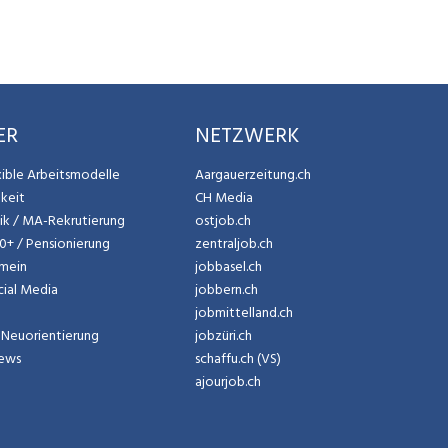
ER
NETZWERK
exible Arbeitsmodelle
Aargauerzeitung.ch
gkeit
CH Media
tik / MA-Rekrutierung
ostjob.ch
50+ / Pensionierung
zentraljob.ch
emein
jobbasel.ch
cial Media
jobbern.ch
jobmittelland.ch
Neuorientierung
jobzüri.ch
News
schaffu.ch (VS)
ajourjob.ch