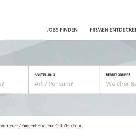
JOBS FINDEN
FIRMEN ENTDECKE
ANSTELLUNG
BERUFSGRUPPE
Bildung, Kunst, Design
10-100%
Pensum
POSITION
au, Handwerk, Elektro
Berufe, Sport
Temporär (befristet)
Führung
Einkauf, Logistik, Tra
betreuer / Kundenbetreuerin Self-Checkout
onsulting, Human Resources
Verkehr