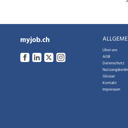
A
Erfahre mehr zu unseren Einstiegs- und
Karrieremöglichkeiten unter
team.lidl.ch
myjob.ch
ALLGEME
Über uns
AGB
Datenschutz
Nutzungsbedi
Glossar
Kontakt
Impressum