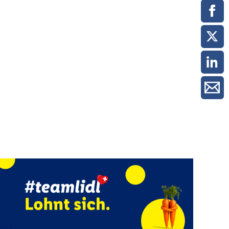
ment / Kader
chaft,
au,
on
ss
swesen,