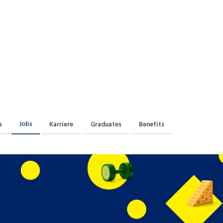
Praktikum
Manage
nanzen, Controlling, Treuhand,
Gartenbau, Landwirts
echt
Forstwirtschaft
Ferienjob
mmobilien, Facility Management,
Industrie, Maschinenb
einigung
Anlagenbau, Produkti
aufm. Berufe, Kundendienst,
Körperpflege, Wellne
erwaltung
chanik, Elektronik, Optik, Textil
Medizin, Gesundheit
ertigung)
Pflege
Jobs
s
Karriere
Graduates
Benefits
erkauf, Handel, Kundenberatung,
ussendienst