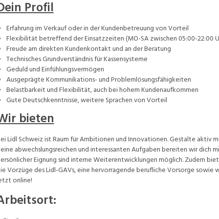
Dein Profil
Erfahrung im Verkauf oder in der Kundenbetreuung von Vorteil
Flexibilität betreffend der Einsatzzeiten (MO-SA zwischen 05:00-22:00 U
Freude am direkten Kundenkontakt und an der Beratung
Technisches Grundverständnis für Kassensysteme
Geduld und Einfühlungsvermögen
Ausgeprägte Kommunikations- und Problemlösungsfähigkeiten
Belastbarkeit und Flexibilität, auch bei hohem Kundenaufkommen
Gute Deutschkenntnisse, weitere Sprachen von Vorteil
Wir bieten
ei Lidl Schweiz ist Raum für Ambitionen und Innovationen. Gestalte aktiv mi
eine abwechslungsreichen und interessanten Aufgaben bereiten wir dich mit
ersönlicher Eignung sind interne Weiterentwicklungen möglich. Zudem bieten 
ie Vorzüge des Lidl-GAVs, eine hervorragende berufliche Vorsorge sowie w
etzt online!
Arbeitsort
: