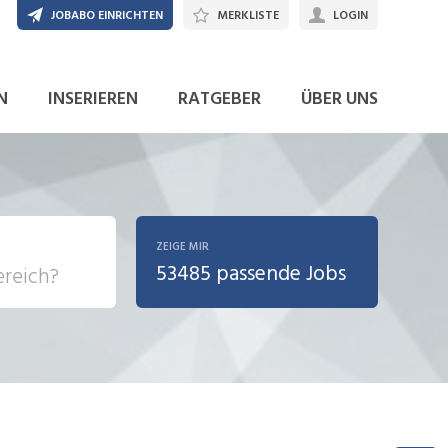
JOBABO EINRICHTEN
MERKLISTE
LOGIN
JETZT BEWERBEN
N
INSERIEREN
RATGEBER
ÜBER UNS
ZEIGE MIR
53485 passende Jobs
, Soziale
sposition
nsport,