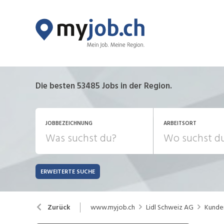
Die besten 53485 Jobs in der Region.
JOBBEZEICHNUNG
ARBEITSORT
ERWEITERTE SUCHE
JOB-TYP
Bank, Versicherung
B
Festanstellung
www.myjob.ch
Lidl Schweiz AG
Kunden
Zurück
Chemie, Pharma, Biotechnologie
C