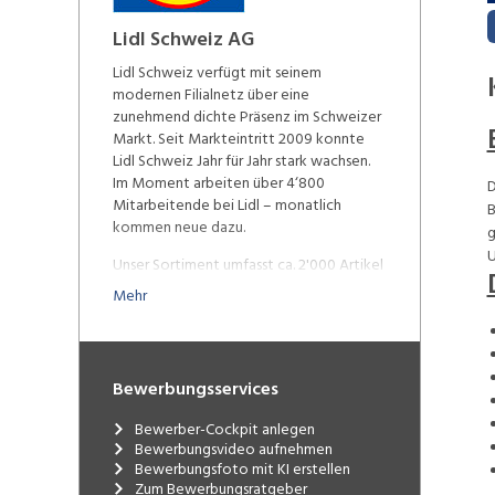
Lidl Schweiz AG
Lidl Schweiz verfügt mit seinem
modernen Filialnetz über eine
zunehmend dichte Präsenz im Schweizer
Markt. Seit Markteintritt 2009 konnte
Lidl Schweiz Jahr für Jahr stark wachsen.
Im Moment arbeiten über 4‘800
D
Mitarbeitende bei Lidl – monatlich
B
kommen neue dazu.
g
U
Unser Sortiment umfasst ca. 2'000 Artikel
des täglichen Bedarfs. Die Schweizer
Mehr
Herkunft unserer Produkte ist uns sehr
wichtig: Mit Produkten aus der Schweiz
erzielen wir über 50% unseres Umsatzes.
Das Sortiment wird durch eine qualitativ
Bewerbungsservices
hochwertige, frische Obst-, Gemüse- und
Brotauswahl im Offenverkauf sowie
Bewerber-Cockpit anlegen
Milchprodukte ergänzt. Unsere
Bewerbungsvideo aufnehmen
wöchentlichen Aktionen mit
Bewerbungsfoto mit KI erstellen
ausgewählten Non-Food und Elektronik-
Zum Bewerbungsratgeber