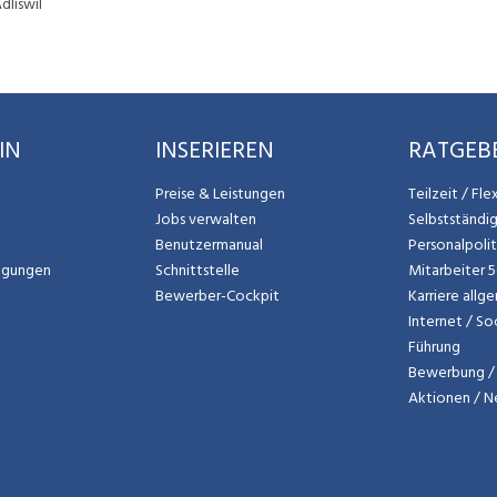
dliswil
IN
INSERIEREN
RATGEB
Preise & Leistungen
Teilzeit / Fl
Jobs verwalten
Selbstständi
Benutzermanual
Personalpoli
ngungen
Schnittstelle
Mitarbeiter 
Bewerber-Cockpit
Karriere allg
Internet / So
Führung
Bewerbung / 
Aktionen / 