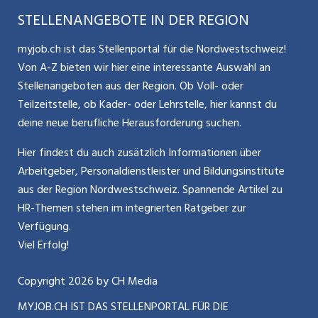
Selbstständigkeit
Aargauerzeitung.ch
STELLENANGEBOTE IN DER REGION
Glossar
Schnittstelle
Personalpolitik / MA-Rekrutierung
CH Media
myjob.ch ist das Stellenportal für die Nordwestschweiz!
Kontakt
Bewerber-Cockpit
Von A-Z bieten wir hier eine interessante Auswahl an
Mitarbeiter 50+ / Pensionierung
ostjob.ch
Stellenangeboten aus der Region. Ob Voll- oder
Impressum
Teilzeitstelle, ob Kader- oder Lehrstelle, hier kannst du
Karriere allgemein
zentraljob.ch
deine neue berufliche Herausforderung suchen.
Internet / Social Media
jobbasel.ch
Hier findest du auch zusätzlich Informationen über
Arbeitgeber, Personaldienstleister und Bildungsinstitute
Führung
jobbern.ch
aus der Region Nordwestschweiz. Spannende Artikel zu
Bewerbung / Neuorientierung
HR-Themen stehen im integrierten Ratgeber zur
jobmittelland.ch
Verfügung.
Aktionen / News
jobzüri.ch
Viel Erfolg!
schaffu.ch (VS)
Copyright
2026
by CH Media
MYJOB.CH IST DAS STELLENPORTAL FÜR DIE
ajourjob.ch