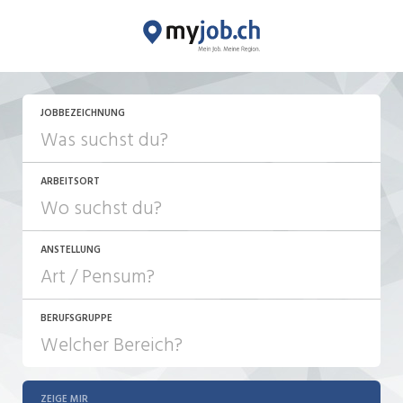
JETZT BEWERBEN
JOBBEZEICHNUNG
ARBEITSORT
ANSTELLUNG
BERUFSGRUPPE
JOB-TYP
10-100%
Festanstellung
ZEIGE MIR