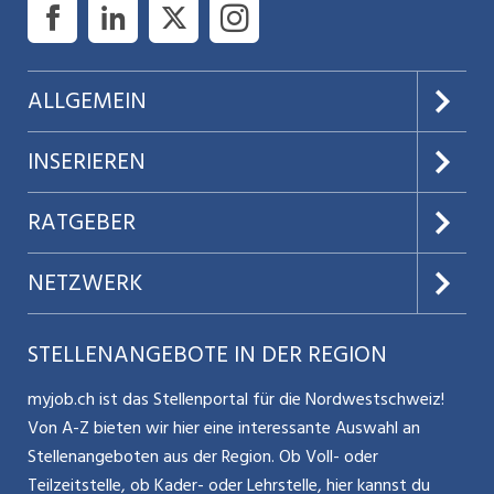
ALLGEMEIN
Über uns
INSERIEREN
AGB
Preise & Leistungen
RATGEBER
Datenschutz
Jobs verwalten
Teilzeit / Flexible Arbeitsmodelle
NETZWERK
Nutzungsbedingungen
Benutzermanual
Selbstständigkeit
Aargauerzeitung.ch
STELLENANGEBOTE IN DER REGION
Glossar
Schnittstelle
Personalpolitik / MA-Rekrutierung
CH Media
myjob.ch ist das Stellenportal für die Nordwestschweiz!
Kontakt
Bewerber-Cockpit
Von A-Z bieten wir hier eine interessante Auswahl an
Mitarbeiter 50+ / Pensionierung
ostjob.ch
Stellenangeboten aus der Region. Ob Voll- oder
Impressum
Teilzeitstelle, ob Kader- oder Lehrstelle, hier kannst du
Karriere allgemein