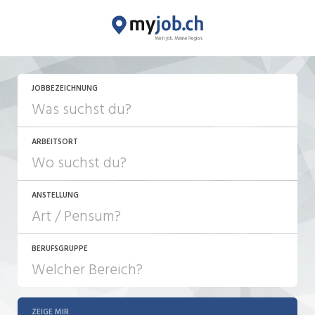
JETZT BEWERBEN
JOBBEZEICHNUNG
ARBEITSORT
ANSTELLUNG
BERUFSGRUPPE
JOB-TYP
10-100%
Festanstellung
ZEIGE MIR