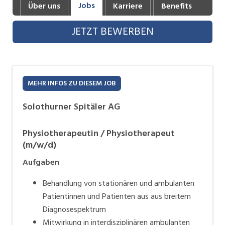
Jobs
Über uns
Karriere
Benefits
Fot
Industrie, Maschinenbau, Anlagenbau,
Produktion
JETZT BEWERBEN
Informatik, Telekommunikation
Kaufm. Berufe, Kundendienst, Verwaltung
Körperpflege, Wellness
MEHR INFOS ZU DIESEM JOB
Marketing, Kommunikation, Medien, Druck
Solothurner Spitäler AG
Mechanik, Elektronik, Optik, Textil (Fertigung)
Physiotherapeutin / Physiotherapeut
(m/w/d)
Medizin, Gesundheitswesen, Pflege
Aufgaben
Sicherheit, Rettung, Polizei, Zoll
Behandlung von stationären und ambulanten
Verkauf, Handel, Kundenberatung,
Patientinnen und Patienten aus aus breitem
Aussendienst
Diagnosespektrum
Mitwirkung in interdisziplinären ambulanten