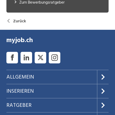
Zum Bewerbungsratgeber
Zurück
myjob.ch
ALLGEMEIN
Über uns
INSERIEREN
AGB
Preise & Leistungen
RATGEBER
Datenschutz