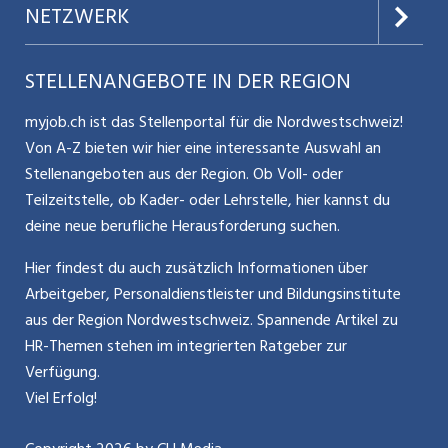
Jobs verwalten
Teilzeit / Flexible Arbeitsmodelle
NETZWERK
Nutzungsbedingungen
Benutzermanual
Selbstständigkeit
Aargauerzeitung.ch
STELLENANGEBOTE IN DER REGION
Glossar
Schnittstelle
Personalpolitik / MA-Rekrutierung
CH Media
myjob.ch ist das Stellenportal für die Nordwestschweiz!
Kontakt
Bewerber-Cockpit
Von A-Z bieten wir hier eine interessante Auswahl an
Mitarbeiter 50+ / Pensionierung
ostjob.ch
Stellenangeboten aus der Region. Ob Voll- oder
Impressum
Teilzeitstelle, ob Kader- oder Lehrstelle, hier kannst du
Karriere allgemein
zentraljob.ch
deine neue berufliche Herausforderung suchen.
Internet / Social Media
jobbasel.ch
Hier findest du auch zusätzlich Informationen über
Arbeitgeber, Personaldienstleister und Bildungsinstitute
Führung
jobbern.ch
aus der Region Nordwestschweiz. Spannende Artikel zu
Bewerbung / Neuorientierung
HR-Themen stehen im integrierten Ratgeber zur
jobmittelland.ch
Verfügung.
Aktionen / News
jobzüri.ch
Viel Erfolg!
schaffu.ch (VS)