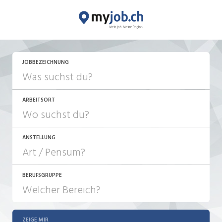
JETZT BEWERBEN
JOBBEZEICHNUNG
ARBEITSORT
ANSTELLUNG
BERUFSGRUPPE
JOB-TYP
10-100%
Festanstellung
ZEIGE MIR