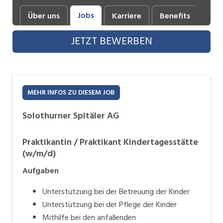
Industrie, Maschinenbau, Anlagenbau,
Jobs
Über uns
Karriere
Benefits
Fot
Produktion
JETZT BEWERBEN
Informatik, Telekommunikation
Kaufm. Berufe, Kundendienst, Verwaltung
Körperpflege, Wellness
MEHR INFOS ZU DIESEM JOB
Marketing, Kommunikation, Medien, Druck
Solothurner Spitäler AG
Mechanik, Elektronik, Optik, Textil (Fertigung)
Praktikantin / Praktikant Kindertagesstätte
Medizin, Gesundheitswesen, Pflege
(w/m/d)
Sicherheit, Rettung, Polizei, Zoll
Aufgaben
Verkauf, Handel, Kundenberatung,
Unterstützung bei der Betreuung der Kinder
Aussendienst
Unterstützung bei der Pflege der Kinder
Mithilfe bei den anfallenden