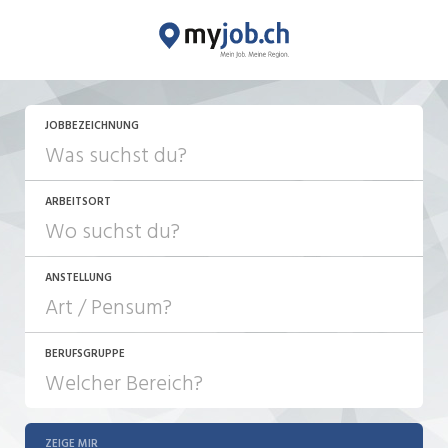
JETZT BEWERBEN
JOBBEZEICHNUNG
ARBEITSORT
ANSTELLUNG
BERUFSGRUPPE
JOB-TYP
10-100%
Festanstellung
ZEIGE MIR