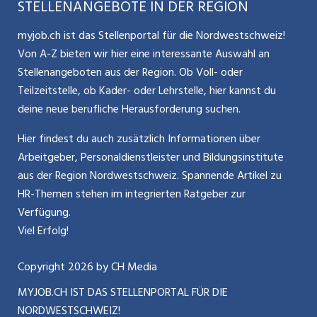
STELLENANGEBOTE IN DER REGION
Glossar
Schnittstelle
Personalpolitik / MA-Rekrutierung
CH Media
myjob.ch ist das Stellenportal für die Nordwestschweiz!
Kontakt
Bewerber-Cockpit
Von A-Z bieten wir hier eine interessante Auswahl an
Mitarbeiter 50+ / Pensionierung
ostjob.ch
Stellenangeboten aus der Region. Ob Voll- oder
Impressum
Teilzeitstelle, ob Kader- oder Lehrstelle, hier kannst du
Karriere allgemein
zentraljob.ch
deine neue berufliche Herausforderung suchen.
Internet / Social Media
jobbasel.ch
Hier findest du auch zusätzlich Informationen über
Arbeitgeber, Personaldienstleister und Bildungsinstitute
Führung
jobbern.ch
aus der Region Nordwestschweiz. Spannende Artikel zu
Bewerbung / Neuorientierung
HR-Themen stehen im integrierten Ratgeber zur
jobmittelland.ch
Verfügung.
Aktionen / News
jobzüri.ch
Viel Erfolg!
schaffu.ch (VS)
Copyright
2026
by CH Media
MYJOB.CH IST DAS STELLENPORTAL FÜR DIE
ajourjob.ch
NORDWESTSCHWEIZ!