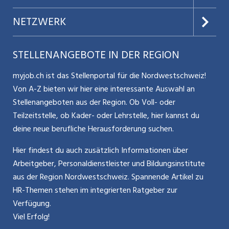
Datenschutz
Jobs verwalten
Teilzeit / Flexible Arbeitsmodelle
NETZWERK
Nutzungsbedingungen
Benutzermanual
Selbstständigkeit
Aargauerzeitung.ch
STELLENANGEBOTE IN DER REGION
Glossar
Schnittstelle
Personalpolitik / MA-Rekrutierung
CH Media
myjob.ch ist das Stellenportal für die Nordwestschweiz!
Kontakt
Bewerber-Cockpit
Von A-Z bieten wir hier eine interessante Auswahl an
Mitarbeiter 50+ / Pensionierung
ostjob.ch
Stellenangeboten aus der Region. Ob Voll- oder
Impressum
Teilzeitstelle, ob Kader- oder Lehrstelle, hier kannst du
Karriere allgemein
zentraljob.ch
deine neue berufliche Herausforderung suchen.
Internet / Social Media
jobbasel.ch
Hier findest du auch zusätzlich Informationen über
Arbeitgeber, Personaldienstleister und Bildungsinstitute
Führung
jobbern.ch
aus der Region Nordwestschweiz. Spannende Artikel zu
Bewerbung / Neuorientierung
HR-Themen stehen im integrierten Ratgeber zur
jobmittelland.ch
Verfügung.
Aktionen / News
jobzüri.ch
Viel Erfolg!