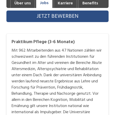
Jobs
Über uns
Karriere
Benefits
Industrie, Maschinenbau, Anlagenbau,
Produktion
JETZT BEWERBEN
Informatik, Telekommunikation
Kaufm. Berufe, Kundendienst, Verwaltung
Praktikum Pflege (3-6 Monate)
Körperpflege, Wellness
Mit 962 Mitarbeitenden aus 47 Nationen zählen wir
Marketing, Kommunikation, Medien, Druck
schweizweit zu den führenden Institutionen für
Gesundheit im Alter und vereinen die Bereiche Akute
Mechanik, Elektronik, Optik, Textil (Fertigung)
Altersmedizin, Alterspsychiatrie und Rehabilitation
Medizin, Gesundheitswesen, Pflege
unter einem Dach. Dank der universitären Anbindung
werden laufend neueste Ergebnisse aus Lehre und
Sicherheit, Rettung, Polizei, Zoll
Forschung für Prävention, Frühdiagnostik,
Behandlung, Therapie und Nachsorge genutzt. Vor
Verkauf, Handel, Kundenberatung,
allem in den Bereichen Kognition, Mobilität und
Aussendienst
Ernährung gilt unsere Institution national wie
international als Impulsgeber. Die Universitäre