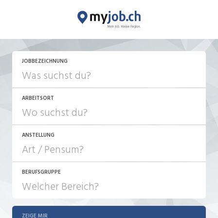
JETZT BEWERBEN
JOBBEZEICHNUNG
ARBEITSORT
ANSTELLUNG
BERUFSGRUPPE
JOB-TYP
10-100%
Festanstellung
ZEIGE MIR