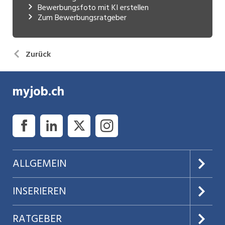
Bewerbungsfoto mit KI erstellen
Zum Bewerbungsratgeber
Zurück
myjob.ch
ALLGEMEIN
Über uns
INSERIEREN
AGB
Preise & Leistungen
RATGEBER