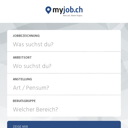
JETZT BEWERBEN
JOBBEZEICHNUNG
ARBEITSORT
ANSTELLUNG
BERUFSGRUPPE
JOB-TYP
10-100%
Festanstellung
ZEIGE MIR