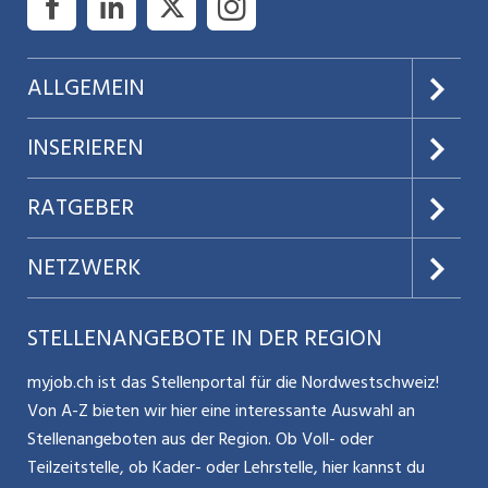
ALLGEMEIN
Über uns
INSERIEREN
AGB
Preise & Leistungen
RATGEBER
Datenschutz
Jobs verwalten
Teilzeit / Flexible Arbeitsmodelle
NETZWERK
Nutzungsbedingungen
Benutzermanual
Selbstständigkeit
Aargauerzeitung.ch
STELLENANGEBOTE IN DER REGION
Glossar
Schnittstelle
Personalpolitik / MA-Rekrutierung
CH Media
myjob.ch ist das Stellenportal für die Nordwestschweiz!
Kontakt
Bewerber-Cockpit
Von A-Z bieten wir hier eine interessante Auswahl an
Mitarbeiter 50+ / Pensionierung
ostjob.ch
Stellenangeboten aus der Region. Ob Voll- oder
Impressum
Teilzeitstelle, ob Kader- oder Lehrstelle, hier kannst du
Karriere allgemein
zentraljob.ch