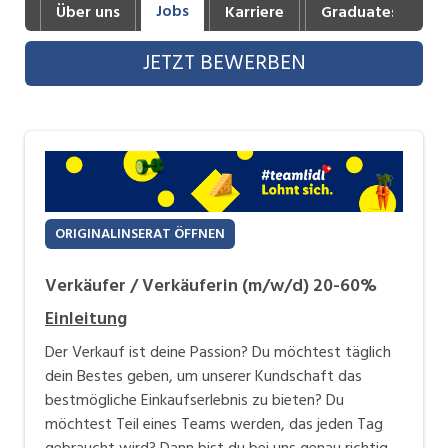
Jobs
Über uns
Karriere
Graduates
B
Industrie, Maschinenbau, Anlagenbau,
Produktion
JETZT BEWERBEN
Informatik, Telekommunikation
Kaufm. Berufe, Kundendienst, Verwaltung
Körperpflege, Wellness
Marketing, Kommunikation, Medien, Druck
ORIGINALINSERAT ÖFFNEN
Mechanik, Elektronik, Optik, Textil (Fertigung)
Verkäufer / Verkäuferin (m/w/d) 20-60%
Medizin, Gesundheitswesen, Pflege
Einleitung
Sicherheit, Rettung, Polizei, Zoll
Der Verkauf ist deine Passion? Du möchtest täglich
Verkauf, Handel, Kundenberatung,
dein Bestes geben, um unserer Kundschaft das
Aussendienst
bestmögliche Einkaufserlebnis zu bieten? Du
möchtest Teil eines Teams werden, das jeden Tag
gebraucht wird? Dann bist du bei uns genau richtig.