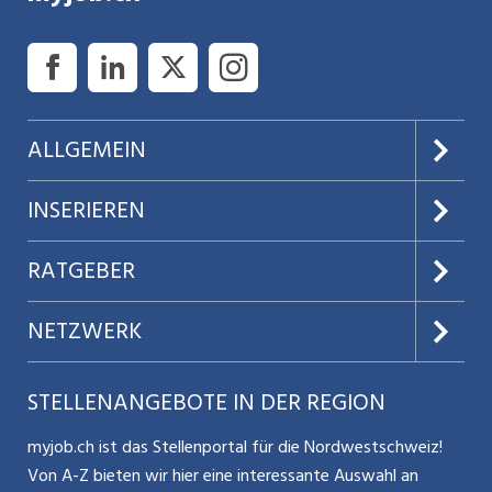
ALLGEMEIN
Über uns
INSERIEREN
AGB
Preise & Leistungen
RATGEBER
Datenschutz
Jobs verwalten
Teilzeit / Flexible Arbeitsmodelle
NETZWERK
Nutzungsbedingungen
Benutzermanual
Selbstständigkeit
Aargauerzeitung.ch
STELLENANGEBOTE IN DER REGION
Glossar
Schnittstelle
Personalpolitik / MA-Rekrutierung
CH Media
myjob.ch ist das Stellenportal für die Nordwestschweiz!
Kontakt
Bewerber-Cockpit
Von A-Z bieten wir hier eine interessante Auswahl an
Mitarbeiter 50+ / Pensionierung
ostjob.ch