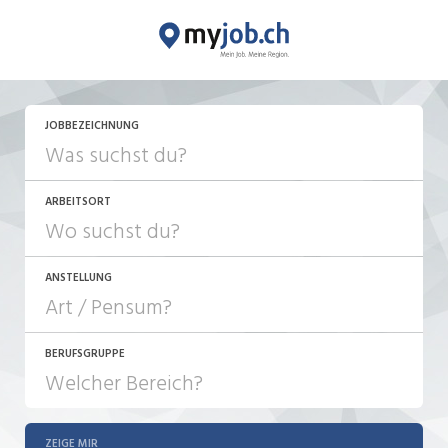
JETZT BEWERBEN
JOBBEZEICHNUNG
ARBEITSORT
ANSTELLUNG
BERUFSGRUPPE
JOB-TYP
10-100%
Festanstellung
ZEIGE MIR