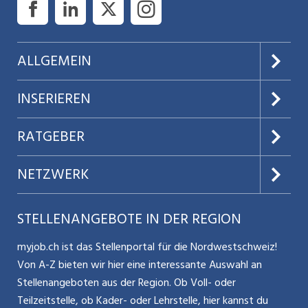
ALLGEMEIN
Über uns
INSERIEREN
AGB
Preise & Leistungen
RATGEBER
Datenschutz
Jobs verwalten
Teilzeit / Flexible Arbeitsmodelle
NETZWERK
Nutzungsbedingungen
Benutzermanual
Selbstständigkeit
Aargauerzeitung.ch
STELLENANGEBOTE IN DER REGION
Glossar
Schnittstelle
Personalpolitik / MA-Rekrutierung
CH Media
myjob.ch ist das Stellenportal für die Nordwestschweiz!
Kontakt
Bewerber-Cockpit
Von A-Z bieten wir hier eine interessante Auswahl an
Mitarbeiter 50+ / Pensionierung
ostjob.ch
Stellenangeboten aus der Region. Ob Voll- oder
Impressum
Teilzeitstelle, ob Kader- oder Lehrstelle, hier kannst du
Karriere allgemein
zentraljob.ch