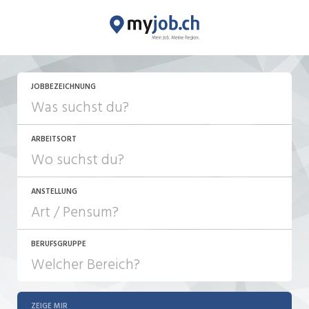
JETZT BEWERBEN
JOBBEZEICHNUNG
ARBEITSORT
ANSTELLUNG
BERUFSGRUPPE
JOB-TYP
10-100%
Festanstellung
ZEIGE MIR