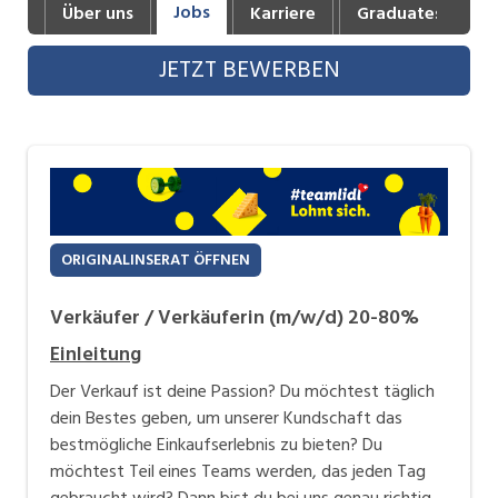
Jobs
Über uns
Karriere
Graduates
B
Industrie, Maschinenbau, Anlagenbau,
Produktion
JETZT BEWERBEN
Informatik, Telekommunikation
Kaufm. Berufe, Kundendienst, Verwaltung
Körperpflege, Wellness
Marketing, Kommunikation, Medien, Druck
ORIGINALINSERAT ÖFFNEN
Mechanik, Elektronik, Optik, Textil (Fertigung)
Verkäufer / Verkäuferin (m/w/d) 20-80%
Medizin, Gesundheitswesen, Pflege
Einleitung
Sicherheit, Rettung, Polizei, Zoll
Der Verkauf ist deine Passion? Du möchtest täglich
Verkauf, Handel, Kundenberatung,
dein Bestes geben, um unserer Kundschaft das
Aussendienst
bestmögliche Einkaufserlebnis zu bieten? Du
möchtest Teil eines Teams werden, das jeden Tag
gebraucht wird? Dann bist du bei uns genau richtig.