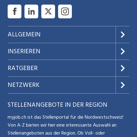
ALLGEMEIN
Über uns
INSERIEREN
AGB
Preise & Leistungen
RATGEBER
Datenschutz
Jobs verwalten
Teilzeit / Flexible Arbeitsmodelle
NETZWERK
Nutzungsbedingungen
Benutzermanual
Selbstständigkeit
Aargauerzeitung.ch
STELLENANGEBOTE IN DER REGION
Glossar
Schnittstelle
Personalpolitik / MA-Rekrutierung
CH Media
myjob.ch ist das Stellenportal für die Nordwestschweiz!
Kontakt
Bewerber-Cockpit
Von A-Z bieten wir hier eine interessante Auswahl an
Mitarbeiter 50+ / Pensionierung
ostjob.ch
Stellenangeboten aus der Region. Ob Voll- oder
Impressum