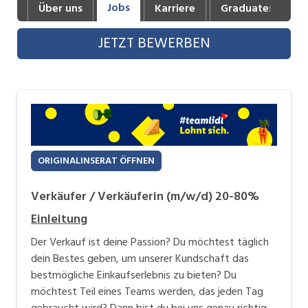
Jobs
Über uns
Karriere
Graduates
B
Industrie, Maschinenbau, Anlagenbau,
Produktion
JETZT BEWERBEN
Informatik, Telekommunikation
Kaufm. Berufe, Kundendienst, Verwaltung
Körperpflege, Wellness
Marketing, Kommunikation, Medien, Druck
ORIGINALINSERAT ÖFFNEN
Mechanik, Elektronik, Optik, Textil (Fertigung)
Verkäufer / Verkäuferin (m/w/d) 20-80%
Medizin, Gesundheitswesen, Pflege
Einleitung
Sicherheit, Rettung, Polizei, Zoll
Der Verkauf ist deine Passion? Du möchtest täglich
Verkauf, Handel, Kundenberatung,
dein Bestes geben, um unserer Kundschaft das
Aussendienst
bestmögliche Einkaufserlebnis zu bieten? Du
möchtest Teil eines Teams werden, das jeden Tag
gebraucht wird? Dann bist du bei uns genau richtig.