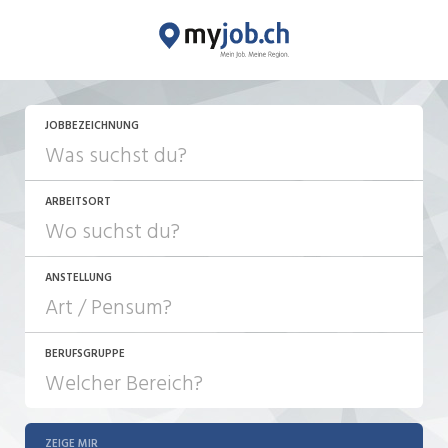
JETZT BEWERBEN
JOBBEZEICHNUNG
ARBEITSORT
ANSTELLUNG
BERUFSGRUPPE
JOB-TYP
10-100%
Festanstellung
ZEIGE MIR