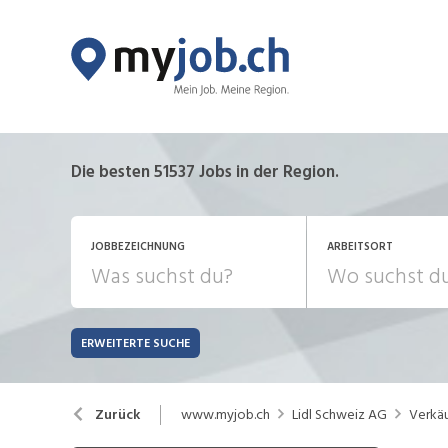
Die besten 51537 Jobs in der Region.
JOBBEZEICHNUNG
ARBEITSORT
ERWEITERTE SUCHE
JOB-TYP
Bank, Versicherung
B
Festanstellung
www.myjob.ch
Lidl Schweiz AG
Verkäu
Zurück
Chemie, Pharma, Biotechnologie
C