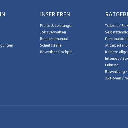
IN
INSERIEREN
RATGEB
Preise & Leistungen
Teilzeit / Fl
Jobs verwalten
Selbstständi
Benutzermanual
Personalpoli
ngungen
Schnittstelle
Mitarbeiter 
Bewerber-Cockpit
Karriere allg
Internet / So
Führung
Bewerbung / 
Aktionen / 