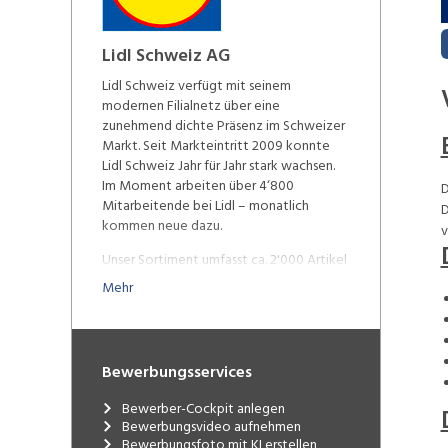
Lidl Schweiz AG
Lidl Schweiz verfügt mit seinem
modernen Filialnetz über eine
zunehmend dichte Präsenz im Schweizer
Markt. Seit Markteintritt 2009 konnte
Lidl Schweiz Jahr für Jahr stark wachsen.
Im Moment arbeiten über 4‘800
D
Mitarbeitende bei Lidl – monatlich
D
kommen neue dazu.
v
Unser Sortiment umfasst ca. 2'000 Artikel
des täglichen Bedarfs. Die Schweizer
Mehr
Herkunft unserer Produkte ist uns sehr
wichtig: Mit Produkten aus der Schweiz
erzielen wir über 50% unseres Umsatzes.
Das Sortiment wird durch eine qualitativ
Bewerbungsservices
hochwertige, frische Obst-, Gemüse- und
Brotauswahl im Offenverkauf sowie
Bewerber-Cockpit anlegen
Milchprodukte ergänzt. Unsere
Bewerbungsvideo aufnehmen
wöchentlichen Aktionen mit
Bewerbungsfoto mit KI erstellen