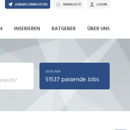
JOBABO EINRICHTEN
MERKLISTE
LOGIN
JETZT BEWERBEN
N
INSERIEREN
RATGEBER
ÜBER UNS
ZEIGE MIR
51537 passende Jobs
, Soziale
sposition
nsport,