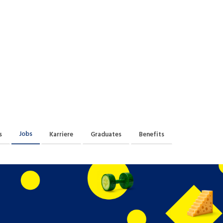
Praktikum
Manage
nanzen, Controlling, Treuhand,
Gartenbau, Landwirts
echt
Forstwirtschaft
Ferienjob
mmobilien, Facility Management,
Industrie, Maschinenb
einigung
Anlagenbau, Produkti
aufm. Berufe, Kundendienst,
Körperpflege, Wellne
erwaltung
chanik, Elektronik, Optik, Textil
Medizin, Gesundheit
ertigung)
Pflege
erkauf, Handel, Kundenberatung,
Jobs
s
Karriere
Graduates
Benefits
ussendienst