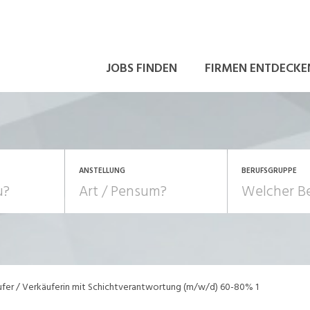
JOBS FINDEN
FIRMEN ENTDECKE
ANSTELLUNG
BERUFSGRUPPE
Bildung, Kunst, Design
10-100%
Pensum
POSITION
au, Handwerk, Elektro
Berufe, Sport
Temporär (befristet)
Führung
Einkauf, Logistik, Tra
fer / Verkäuferin mit Schichtverantwortung (m/w/d) 60-80% 1
onsulting, Human Resources
Verkehr