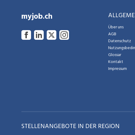
dynamischen Umfeld des Detailhandels.
Erfahre mehr zu unseren Einstiegs- und
myjob.ch
ALLGEME
Karrieremöglichkeiten unter
team.lidl.ch
Über uns
AGB
Datenschutz
Nutzungsbedi
Glossar
Kontakt
Impressum
STELLENANGEBOTE IN DER REGION