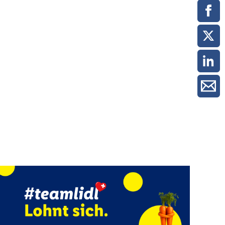
ment / Kader
chaft,
au,
on
ss
swesen,