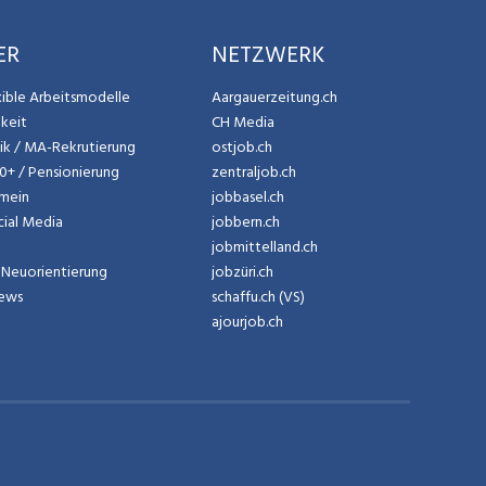
ER
NETZWERK
exible Arbeitsmodelle
Aargauerzeitung.ch
gkeit
CH Media
tik / MA-Rekrutierung
ostjob.ch
50+ / Pensionierung
zentraljob.ch
emein
jobbasel.ch
cial Media
jobbern.ch
jobmittelland.ch
Neuorientierung
jobzüri.ch
News
schaffu.ch (VS)
ajourjob.ch