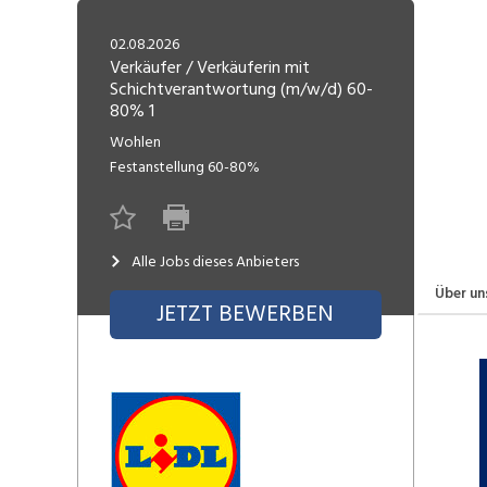
Freelance
Fi
Engineering, Technik, Architektur
02.08.2026
R
Lehrstelle
Verkäufer / Verkäuferin mit
Schichtverantwortung (m/w/d) 60-
Gastronomie, Hotellerie,
I
80% 1
Tourismus, Lebensmittel
R
Wohlen
K
Informatik, Telekommunikation
Festanstellung
60-80%
V
Marketing, Kommunikation,
Me
Medien, Druck
(F
Alle Jobs dieses Anbieters
V
Über un
Sicherheit, Rettung, Polizei, Zoll
JETZT BEWERBEN
A