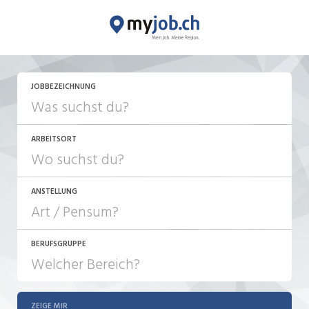
JETZT BEWERBEN
JOBBEZEICHNUNG
ARBEITSORT
ANSTELLUNG
BERUFSGRUPPE
JOB-TYP
10-100%
Festanstellung
ZEIGE MIR