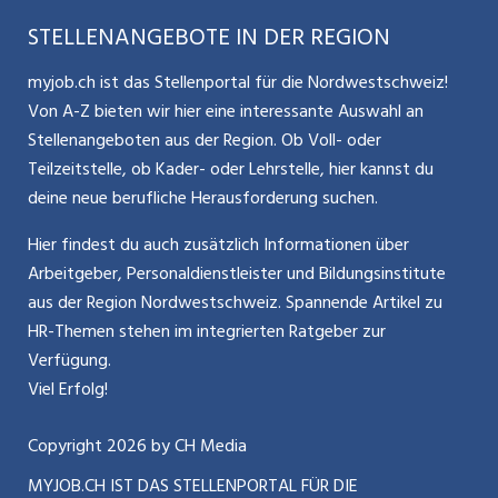
Benutzermanual
Selbstständigkeit
Aargauerzeitung.ch
STELLENANGEBOTE IN DER REGION
Glossar
Schnittstelle
Personalpolitik / MA-Rekrutierung
CH Media
myjob.ch ist das Stellenportal für die Nordwestschweiz!
Kontakt
Bewerber-Cockpit
Von A-Z bieten wir hier eine interessante Auswahl an
Mitarbeiter 50+ / Pensionierung
ostjob.ch
Stellenangeboten aus der Region. Ob Voll- oder
Impressum
Teilzeitstelle, ob Kader- oder Lehrstelle, hier kannst du
Karriere allgemein
zentraljob.ch
deine neue berufliche Herausforderung suchen.
Internet / Social Media
jobbasel.ch
Hier findest du auch zusätzlich Informationen über
Arbeitgeber, Personaldienstleister und Bildungsinstitute
Führung
jobbern.ch
aus der Region Nordwestschweiz. Spannende Artikel zu
Bewerbung / Neuorientierung
HR-Themen stehen im integrierten Ratgeber zur
jobmittelland.ch
Verfügung.
Aktionen / News
jobzüri.ch
Viel Erfolg!
schaffu.ch (VS)
Copyright
2026
by CH Media
MYJOB.CH IST DAS STELLENPORTAL FÜR DIE
ajourjob.ch