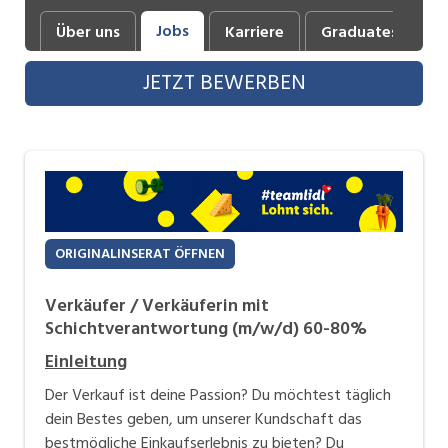
Industrie, Maschinenbau, Anlagenbau,
Jobs
Über uns
Karriere
Graduates
B
Produktion
JETZT BEWERBEN
Informatik, Telekommunikation
Kaufm. Berufe, Kundendienst, Verwaltung
Körperpflege, Wellness
Marketing, Kommunikation, Medien, Druck
Mechanik, Elektronik, Optik, Textil (Fertigung)
ORIGINALINSERAT ÖFFNEN
Medizin, Gesundheitswesen, Pflege
Verkäufer / Verkäuferin mit
Schichtverantwortung (m/w/d) 60-80%
Sicherheit, Rettung, Polizei, Zoll
Einleitung
Verkauf, Handel, Kundenberatung,
Aussendienst
Der Verkauf ist deine Passion? Du möchtest täglich
dein Bestes geben, um unserer Kundschaft das
bestmögliche Einkaufserlebnis zu bieten? Du