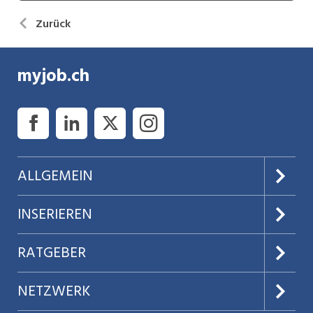
Zurück
myjob.ch
ALLGEMEIN
Über uns
INSERIEREN
AGB
Preise & Leistungen
RATGEBER
Datenschutz
Jobs verwalten
Teilzeit / Flexible Arbeitsmodelle
NETZWERK
Nutzungsbedingungen